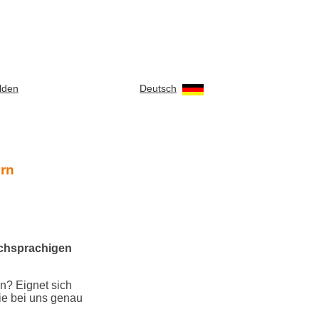
Deutsch
lden
ern
schsprachigen
n? Eignet sich
ie bei uns genau