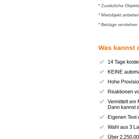
* Zusätzliche Objekt
* Mietobjekt anbiete
* Beträge verstehen 
Was kannst 
✅
14 Tage koste
✅
KEINE automa
✅
Hohe Provisio
✅
Reaktionen vo
✅
Vermittelt ein
Dann kannst d
✅
Eigenen Text 
✅
Wahl aus 3 Lau
✅
Über 2.250.00