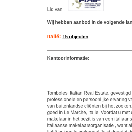
Lid van:
Wij hebben aanbod in de volgende la
Italië:
15 objecten
Kantoorinformatie:
Tombolesi Italian Real Estate, gevestigd
professionele en persoonlijke ervaring va
van buitenlandse cliënten bij het zoeken
goed in Le Marche, Italie. Voordat u met 
makelaar in het bezit is van een italiaan
italiaanse makelaarsorganisatie , want 
Italië huizen te verkopen! Juist doordat 