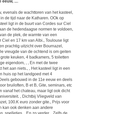
eeuw, ...
.
 evenals de wachttoren van het kasteel,
in de tijd naar de Katharen. OOk op
eel ligt in de buurt van Cordes sur Ciel
om aan de hedendaagse normen te voldoen,
 van de plek, de warmte van een
Ciel en 17 km van Albi., Toulouse ligt
een prachtig uitzicht over Bournazel,
 De vreugde van de ochtend is om geiten
, grote keuken, 4 badkamers, 5 toiletten
ige eigendom, , , En met de twee
t aan niets., , Het kasteel ligt in een
en huis op het landgoed met 4
, Deels gebouwd in de 11e eeuw en deels
r bruiloften, B et B, Gite, seminars, etc
 vanaf het chateau, maar ligt ook dicht
versiteit. , Dichtbij Vliegveld van
et, 100.K euro zonder gite., Prijs voor
 Men kan ook denken aan andere
, spelletjes... En zo verder. , Zelfs de