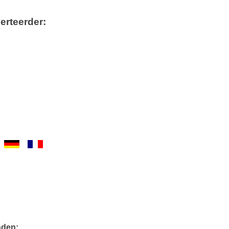
erteerder:
nden: