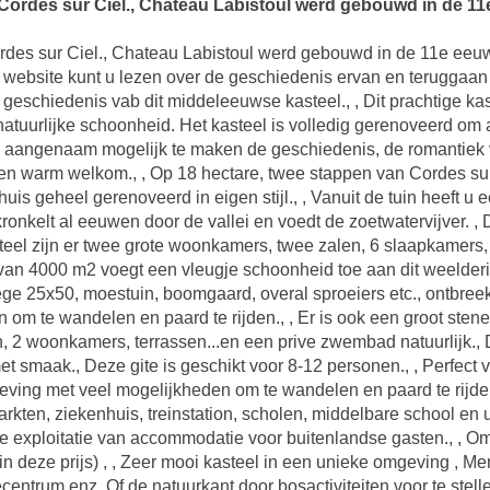
ordes sur Ciel., Chateau Labistoul werd gebouwd in de 11e 
des sur Ciel., Chateau Labistoul werd gebouwd in de 11e eeuw,
 website kunt u lezen over de geschiedenis ervan en teruggaan 
geschiedenis vab dit middeleeuwse kasteel., , Dit prachtige kast
e natuurlijke schoonheid. Het kasteel is volledig gerenoveerd 
zo aangenaam mogelijk te maken de geschiedenis, de romantiek
en warm welkom., , Op 18 hectare, twee stappen van Cordes sur 
uis geheel gerenoveerd in eigen stijl., , Vanuit de tuin heeft u 
onkelt al eeuwen door de vallei en voedt de zoetwatervijver. ,
kasteel zijn er twee grote woonkamers, twee zalen, 6 slaapkamers
r van 4000 m2 voegt een vleugje schoonheid toe aan dit weelder
25x50, moestuin, boomgaard, overal sproeiers etc., ontbreekt he
om te wandelen en paard te rijden., , Er is ook een groot sten
, 2 woonkamers, terrassen...en een prive zwembad natuurlijk.
 smaak., Deze gite is geschikt voor 8-12 personen., , Perfect voo
geving met veel mogelijkheden om te wandelen en paard te rijden
kten, ziekenhuis, treinstation, scholen, middelbare school en uni
 exploitatie van accommodatie voor buitenlandse gasten., , Omz
 in deze prijs) , , Zeer mooi kasteel in een unieke omgeving ,
centrum enz. Of de natuurkant door bosactiviteiten voor te stellen