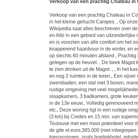
Verkoop van een prachtig Chateau in C
Verkoop van een prachtig Chateau in Cor
in het kleine gehucht Campes. , Op onze
Wikipedia saat alles beschreven over de 
en Albi in een gebied van uitzonderlijk
en is voorzien van alle comfort om het 
knapperend haardvuur in de winter, en e
op slechts 60 minuten afstand , Prachtig h
gelegen op de heuvel. , De beek Magot kr
te zien drinken uit de Magot. , , In het 
en nog 2 ruimtes in de toren., Een vijve
zwembaden, een stal met 3 boxen, manege 
rustige omgeving met veel mogelijkheden 
slaapkamers, 3 badkamers, grote keuken
in de 13e eeuw., Volledig gerenoveerd met
etc., Deze woning ligt in een rustige om
(3 km) bij Cordes en 15 min. van supermar
Toulouse met een mooi potentieel voor de
de gite et euro,365.000 (niet inbegrepen
toepassingen, zoals boetiekhotel, retraite