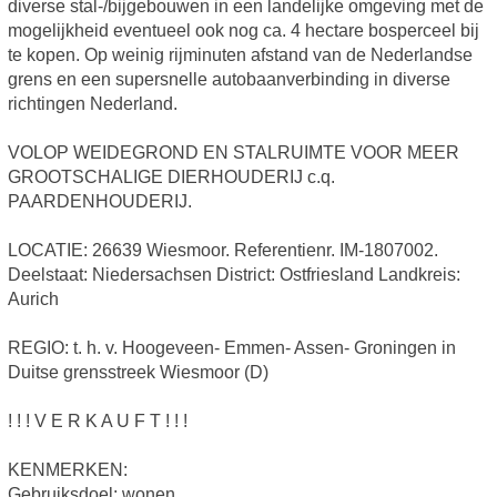
diverse stal-/bijgebouwen in een landelijke omgeving met de
mogelijkheid eventueel ook nog ca. 4 hectare bosperceel bij
te kopen. Op weinig rijminuten afstand van de Nederlandse
grens en een supersnelle autobaanverbinding in diverse
richtingen Nederland.
VOLOP WEIDEGROND EN STALRUIMTE VOOR MEER
GROOTSCHALIGE DIERHOUDERIJ c.q.
PAARDENHOUDERIJ.
LOCATIE: 26639 Wiesmoor. Referentienr. IM-1807002.
Deelstaat: Niedersachsen District: Ostfriesland Landkreis:
Aurich
REGIO: t. h. v. Hoogeveen- Emmen- Assen- Groningen in
Duitse grensstreek Wiesmoor (D)
! ! ! V E R K A U F T ! ! !
KENMERKEN:
Gebruiksdoel: wonen