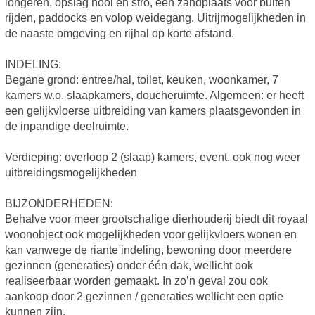
longeren, opslag hooi en stro, een zandplaats voor buiten
rijden, paddocks en volop weidegang. Uitrijmogelijkheden in
de naaste omgeving en rijhal op korte afstand.
INDELING:
Begane grond: entree/hal, toilet, keuken, woonkamer, 7
kamers w.o. slaapkamers, doucheruimte. Algemeen: er heeft
een gelijkvloerse uitbreiding van kamers plaatsgevonden in
de inpandige deelruimte.
Verdieping: overloop 2 (slaap) kamers, event. ook nog weer
uitbreidingsmogelijkheden
BIJZONDERHEDEN:
Behalve voor meer grootschalige dierhouderij biedt dit royaal
woonobject ook mogelijkheden voor gelijkvloers wonen en
kan vanwege de riante indeling, bewoning door meerdere
gezinnen (generaties) onder één dak, wellicht ook
realiseerbaar worden gemaakt. In zo’n geval zou ook
aankoop door 2 gezinnen / generaties wellicht een optie
kunnen zijn.