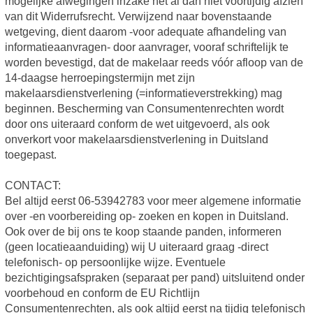
mogelijke afwegingen inzake het al dan niet voortijdig afzien
van dit Widerrufsrecht. Verwijzend naar bovenstaande
wetgeving, dient daarom -voor adequate afhandeling van
informatieaanvragen- door aanvrager, vooraf schriftelijk te
worden bevestigd, dat de makelaar reeds vóór afloop van de
14-daagse herroepingstermijn met zijn
makelaarsdienstverlening (=informatieverstrekking) mag
beginnen. Bescherming van Consumentenrechten wordt
door ons uiteraard conform de wet uitgevoerd, als ook
onverkort voor makelaarsdienstverlening in Duitsland
toegepast.
CONTACT:
Bel altijd eerst 06-53942783 voor meer algemene informatie
over -en voorbereiding op- zoeken en kopen in Duitsland.
Ook over de bij ons te koop staande panden, informeren
(geen locatieaanduiding) wij U uiteraard graag -direct
telefonisch- op persoonlijke wijze. Eventuele
bezichtigingsafspraken (separaat per pand) uitsluitend onder
voorbehoud en conform de EU Richtlijn
Consumentenrechten, als ook altijd eerst na tijdig telefonisch