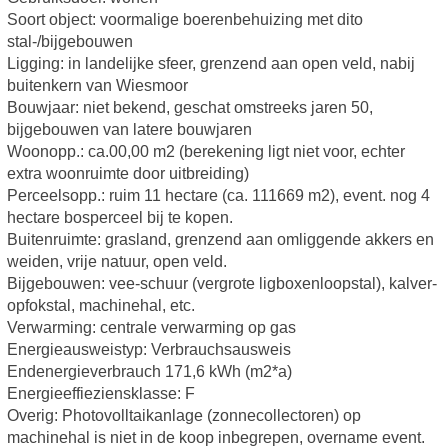
Soort object: voormalige boerenbehuizing met dito
stal-/bijgebouwen
Ligging: in landelijke sfeer, grenzend aan open veld, nabij
buitenkern van Wiesmoor
Bouwjaar: niet bekend, geschat omstreeks jaren 50,
bijgebouwen van latere bouwjaren
Woonopp.: ca.00,00 m2 (berekening ligt niet voor, echter
extra woonruimte door uitbreiding)
Perceelsopp.: ruim 11 hectare (ca. 111669 m2), event. nog 4
hectare bosperceel bij te kopen.
Buitenruimte: grasland, grenzend aan omliggende akkers en
weiden, vrije natuur, open veld.
Bijgebouwen: vee-schuur (vergrote ligboxenloopstal), kalver-
opfokstal, machinehal, etc.
Verwarming: centrale verwarming op gas
Energieausweistyp: Verbrauchsausweis
Endenergieverbrauch 171,6 kWh (m2*a)
Energieeffieziensklasse: F
Overig: Photovolltaikanlage (zonnecollectoren) op
machinehal is niet in de koop inbegrepen, overname event.