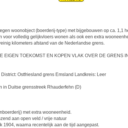
legen woonobject (boerderij-type) met bijgebouwen op ca. 1,1 h
 voor volledig gelijkvloers wonen als ook een extra wooneenh
weinig kilometers afstand van de Nederlandse grens.
 DE EIGEN TOEKOMST EN KOPEN VLAK OVER DE GRENS 
District: Ostfriesland grens Emsland Landkreis: Leer
n in Duitse grensstreek Rhauderfehn (D)
onboerderij) met extra wooneenheid.
nzend aan open veld / vrije natuur
jk 1904, waarna recentelijk aan de tijd aangepast.