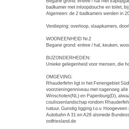
Begane grond: entree / hal met trapopg
badkamer met inloopdouche en toilet, bi
Algemeen: de 2 badkamers werden in 201
Verdieping: overloop, slaapkamers, door
WOONEENHEID Nr.2
Begane grond: entree / hal, keuken, wo
BIJZONDERHEDEN:
Unieke gelegenheid voor mensen, die houd
OMGEVING:
Rhauderfehn ligt in het Feriengebiet Sü
voorzieningenniveau met nagenoeg alle 
Winschoten(NL) en Papenburg(D), alwaar
coulissenlandschap rondom Rhauderfehn b
natuur. Gunstig ligging t.o.v. Hoogevee
Autobahn A 31 en A28 alsmede Bundesst
ostfriesland.de