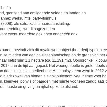
91 m2 )
ond, grenzend aan omliggende velden en landerijen
annex werkruimte, party-/tuinhuis.
(2008), als extra kachelhaardaansluiting.
voorbereiding, wordt nagezonden
voor event. meerdere gezinnen onder één dak.
 buren- bevindt zich dit royale woonobject (boerderij-type) in ee
, te midden van een coulissenlandschap op de grens van het z
aar liefst ruim 1,1 hectare (ca. 11.191 m2). Oorspronkelijk bo
, 2012 aan de tijd aangepast. Het woongedeelte is grotendeels 
an deels elektrisch bedienbaar. Het rioolsysteem werd in 2012 
d biedt zowel van binnen als ook buitenom, veel ruimte voor hobb
, kleinvee, pony’s of paarden met ruimte voor een zandplaats o
de naaste omgeving en rijhal op korte afstand.