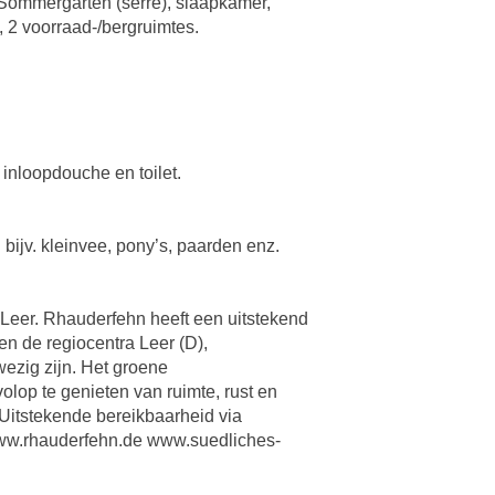
Sommergarten (serre), slaapkamer,
 2 voorraad-/bergruimtes.
nloopdouche en toilet.
bijv. kleinvee, pony’s, paarden enz.
 Leer. Rhauderfehn heeft een uitstekend
n de regiocentra Leer (D),
ezig zijn. Het groene
lop te genieten van ruimte, rust en
Uitstekende bereikbaarheid via
www.rhauderfehn.de www.suedliches-