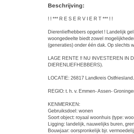
Beschrijving:
! ! *** R E S E R V I E R T *** ! !
Dierenliefhebbers opgelet ! Landelijk ge
woongedeelte biedt zowel mogelijkheden
(generaties) onder één dak. Op slechts 
LAGE RENTE !! NU INVESTEREN IN
DIERENLIEFHEBBERS).
LOCATIE: 26817 Landkreis Ostfriesland. 
REGIO: t. h. v. Emmen- Assen- Groninge
KENMERKEN:
Gebruiksdoel: wonen
Soort object: royaal woonhuis (type: wo
Ligging: landelijk, nauwelijks buren, gre
Bouwjaar: oorspronkelijk bjr. vermoedeli