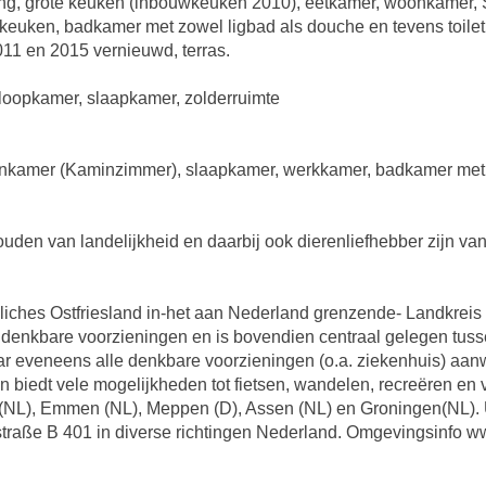
ang, grote keuken (inbouwkeuken 2010), eetkamer, woonkamer, 
jkeuken, badkamer met zowel ligbad als douche en tevens toilet,
1 en 2015 vernieuwd, terras.
loopkamer, slaapkamer, zolderruimte
onkamer (Kaminzimmer), slaapkamer, werkkamer, badkamer met i
en van landelijkheid en daarbij ook dierenliefhebber zijn van 
dliches Ostfriesland in-het aan Nederland grenzende- Landkreis
denkbare voorzieningen en is bovendien centraal gelegen tusse
 eveneens alle denkbare voorzieningen (o.a. ziekenhuis) aanw
iedt vele mogelijkheden tot fietsen, wandelen, recreëren en vo
n (NL), Emmen (NL), Meppen (D), Assen (NL) en Groningen(NL). 
raße B 401 in diverse richtingen Nederland. Omgevingsinfo 