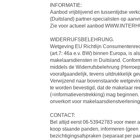
INFORMATIE:
Aanbod vrijblijvend en tussentijdse ver
(Duitsland) partner-specialisten op aanv
Zie voor actueel aanbod WWW.INT
WIDERRUFSBELEHRUNG.
Wetgeving EU Richtlijn Consumentenrec
(art.7: 46a e.v. BW) binnen Europa, is a
makelaarsdiensten in Duitsland. Conform
middels de Widerrufsbelehrung (Herroepi
voorafgaandelijk, tevens uitdrukkelijk ge
Verwijzend naar bovenstaande wetgeving,
te worden bevestigd, dat de makelaar re
(=informatieverstrekking) mag beginnen
onverkort voor makelaarsdienstverlening
CONTACT:
Bel altijd eerst 06-53942783 voor meer a
koop staande panden, informeren (geen lo
bezichtigingsafspraken (separaat per pa