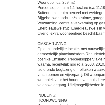
Woonopp.: ca. 239 m2
Perceelsopp.: ruim 1,1 hectare (ca. 11.1
Buitenruimte: ruim perceel met weidegr
Bijgebouwen: schuur-/stalruimte, garage 
Verwarming: centrale verwarming op gas 
Energieausweistyp: Energieausweis in 
Overig: extra wooneenheid beschikbaar 
OMSCHRIJVING:
Op een landelijke locatie- met nauwelijks
gemoedelijk plattelandsdorp Rhauderfehn
bosrijke Emsland. Perceelsoppervlakte m
waarna, recentelijk nog (o.a. 2008, 2010
isolerende beglazing en rolluiken waarv
vruchtbomen en vijverpartij. Dit woonpan
woonplek voor het houden van huisdieren
volop weidegang. Uitrijmogelijkheden in 
INDELING:
HOOFDWONING