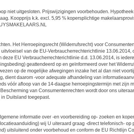
koop niet uitgesloten. Prijswijzigingen voorbehouden. Hypotheek
raag. Koopprijs k.k. excl. 5,95 % kopersplichtige makelaarsprovi
ERHUYSMAKELAARS.NL
hten. Het Herroepingsrecht (Widerrufsrecht) voor Consumente
ls uitvloeisel van de EU-Verbraucherrechterichtlinie 13.06.2014,
 deze EU Verbraucherrechterichtlinie d.d. 13.06.2014, is iede
ngsbeding) geattendeerd op en geïnformeerd over het Widerruf
wezen op de mogelijke afwegingen inzake het al dan niet voortij
 dient daarom -voor adequate afhandeling van informatieaanvrag
eds vóór afloop van de 14-daagse herroepingstermijn met zijn 
. Bescherming van Consumentenrechten wordt door ons uiteraard
 in Duitsland toegepast.
lgemene informatie over -en voorbereiding op- zoeken en kopen 
catieaanduiding) wij U uiteraard graag -direct telefonisch- op 
nd) uitsluitend onder voorbehoud en conform de EU Richtlijn Co