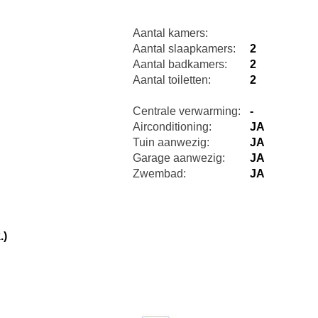
Aantal kamers:
Aantal slaapkamers:
2
Aantal badkamers:
2
Aantal toiletten:
2
Centrale verwarming:
-
Airconditioning:
JA
Tuin aanwezig:
JA
Garage aanwezig:
JA
Zwembad:
JA
.)