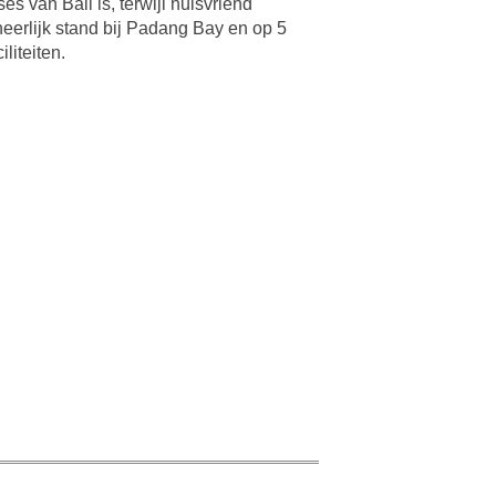
 van Bali is, terwijl huisvriend
heerlijk stand bij Padang Bay en op 5
liteiten.