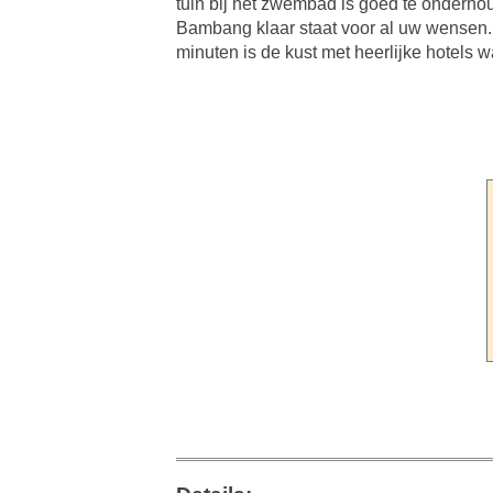
tuin bij het zwembad is goed te onderho
Bambang klaar staat voor al uw wensen. D
minuten is de kust met heerlijke hotels 