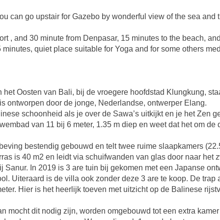
ou can go upstair for Gazebo by wonderful view of the sea and th
Port , and 30 minute from Denpasar, 15 minutes to the beach, a
minutes, quiet place suitable for Yoga and for some others medit
het Oosten van Bali, bij de vroegere hoofdstad Klungkung, staat
is ontworpen door de jonge, Nederlandse, ontwerper Elang.
inese schoonheid als je over de Sawa’s uitkijkt en je het Zen g
 zwembad van 11 bij 6 meter, 1.35 m diep en weet dat het om d
rdbeving bestendig gebouwd en telt twee ruime slaapkamers (22
rras is 40 m2 en leidt via schuifwanden van glas door naar het
ij Sanur. In 2019 is 3 are tuin bij gekomen met een Japanse ont
ol. Uiteraard is de villa ook zonder deze 3 are te koop. De trap
ter. Hier is het heerlijk toeven met uitzicht op de Balinese rijst
an mocht dit nodig zijn, worden omgebouwd tot een extra kamer