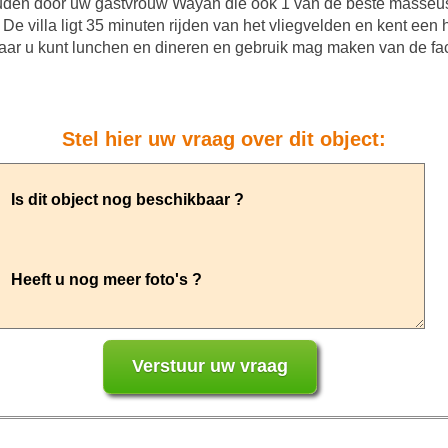
uden door uw gastvrouw Wayan die ook 1 van de beste masseuses
e villa ligt 35 minuten rijden van het vliegvelden en kent een 
waar u kunt lunchen en dineren en gebruik mag maken van de faci
Stel hier uw vraag over dit object: