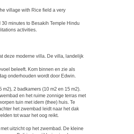
e village with Rice field a very
nd 30 minutes to Besakih Temple Hindu
ations activities.
 deze moderne villa. De villa, landelijk
evoel beleeft. Kom binnen en zie als
e dag onderhouden wordt door Edwin.
.5 m2), 2 badkamers (10 m2 en 15 m2).
 zwembad en het ruime zonnige terras met
worpen tuin met idem (thee) huis. Te
 achter het zwembad leidt naar het dak
velden tot waar het oog reikt.
 met uitzicht op het zwembad. De kleine