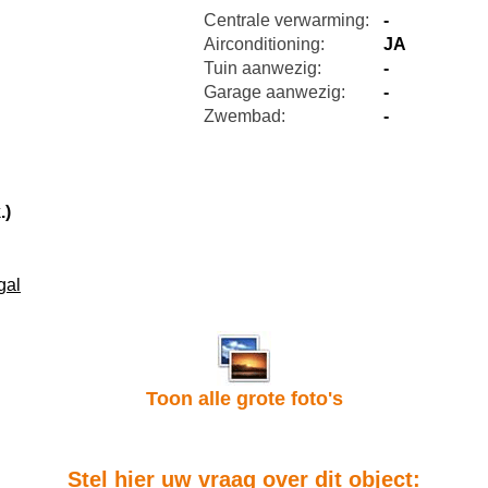
Centrale verwarming:
-
Airconditioning:
JA
Tuin aanwezig:
-
Garage aanwezig:
-
Zwembad:
-
.)
gal
Toon alle grote foto's
Stel hier uw vraag over dit object: