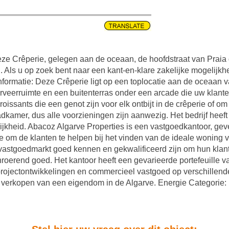
ze Crêperie, gelegen aan de oceaan, de hoofdstraat van Praia d
l. Als u op zoek bent naar een kant-en-klare zakelijke mogelijkh
nformatie: Deze Crêperie ligt op een toplocatie aan de oceaan 
veerruimte en een buitenterras onder een arcade die uw klanten
roissants die een genot zijn voor elk ontbijt in de crêperie of om
kamer, dus alle voorzieningen zijn aanwezig. Het bedrijf heeft e
jkheid. Abacoz Algarve Properties is een vastgoedkantoor, geves
ce om de klanten te helpen bij het vinden van de ideale woning
astgoedmarkt goed kennen en gekwalificeerd zijn om hun klanten
roerend goed. Het kantoor heeft een gevarieerde portefeuille v
projectontwikkelingen en commercieel vastgoed op verschillende
 of verkopen van een eigendom in de Algarve. Energie Categorie