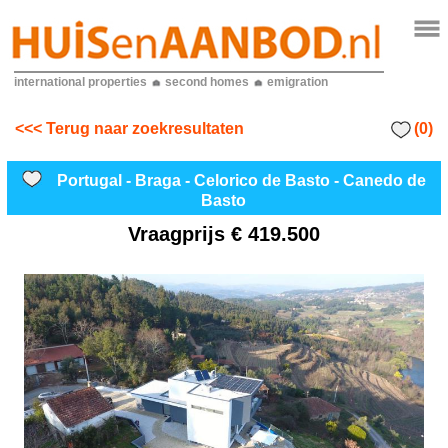
international properties
second homes
emigration
(0)
<<< Terug naar zoekresultaten
Portugal - Braga - Celorico de Basto - Canedo de
Basto
Vraagprijs
€ 419.500