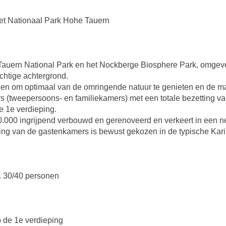
het Nationaal Park Hohe Tauern
he Tauern National Park en het Nockberge Biosphere Park, omgeve
htige achtergrond.
den om optimaal van de omringende natuur te genieten en de ma
rs (tweepersoons- en familiekamers) met een totale bezetting v
e 1e verdieping.
.000 ingrijpend verbouwd en gerenoveerd en verkeert in een net
hting van de gastenkamers is bewust gekozen in de typische Kari
ca. 30/40 personen
 de 1e verdieping