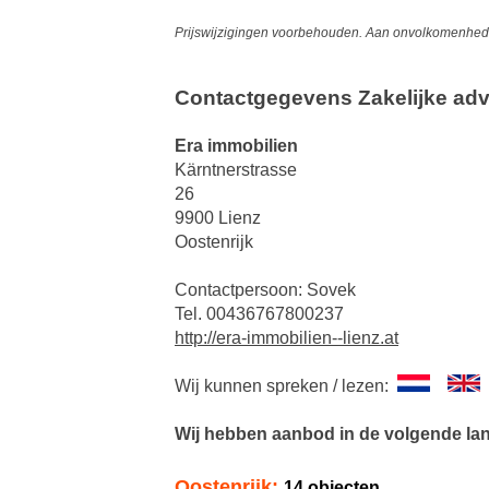
Prijswijzigingen voorbehouden. Aan onvolkomenheden
Contactgegevens Zakelijke adv
Era immobilien
Kärntnerstrasse
26
9900 Lienz
Oostenrijk
Contactpersoon: Sovek
Tel. 00436767800237
http://era-immobilien--lienz.at
Wij kunnen spreken / lezen:
Wij hebben aanbod in de volgende la
Oostenrijk:
14 objecten