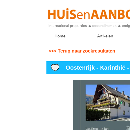
international properties
second homes
emig
Home
Artikelen
<<< Terug naar zoekresultaten
Oostenrijk - Karinthië -