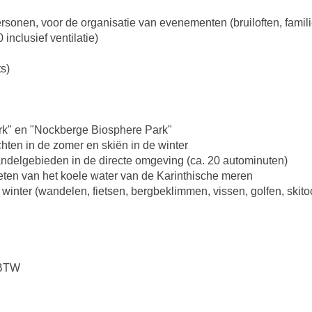
ersonen, voor de organisatie van evenementen (bruiloften, fami
inclusief ventilatie)
s)
ark" en "Nockberge Biosphere Park"
chten in de zomer en skiën in de winter
andelgebieden in de directe omgeving (ca. 20 autominuten)
nieten van het koele water van de Karinthische meren
 en winter (wandelen, fietsen, bergbeklimmen, vissen, golfen, skit
 BTW