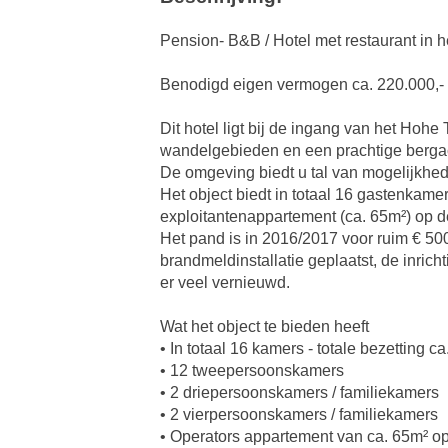
Pension- B&B / Hotel met restaurant in 
Benodigd eigen vermogen ca. 220.000,-
Dit hotel ligt bij de ingang van het Ho
wandelgebieden en een prachtige bergac
De omgeving biedt u tal van mogelijkhe
Het object biedt in totaal 16 gastenkame
exploitantenappartement (ca. 65m²) op d
Het pand is in 2016/2017 voor ruim € 500
brandmeldinstallatie geplaatst, de inric
er veel vernieuwd.
Wat het object te bieden heeft
• In totaal 16 kamers - totale bezetting 
• 12 tweepersoonskamers
• 2 driepersoonskamers / familiekamers
• 2 vierpersoonskamers / familiekamers
• Operators appartement van ca. 65m² op