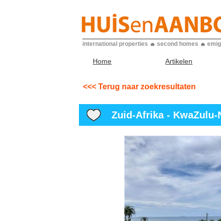
international properties
second homes
emig
Home
Artikelen
<<< Terug naar zoekresultaten
Zuid-Afrika - KwaZulu-N