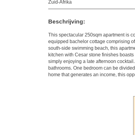
Zuid-Afrika
Beschrijving:
This spectacular 250sqm apartment is comp
equipped bachelor cottage comprising of 
south-side swimming beach, this apartmen
kitchen with Cesar stone finishes boasts a
simply enjoying a late afternoon cocktail
bathrooms. One bedroom can be divided in
home that generates an income, this oppor