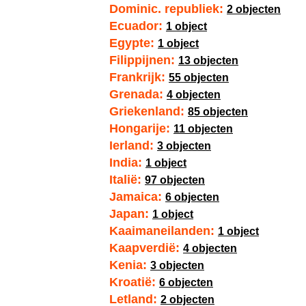
Dominic. republiek:
2 objecten
Ecuador:
1 object
Egypte:
1 object
Filippijnen:
13 objecten
Frankrijk:
55 objecten
Grenada:
4 objecten
Griekenland:
85 objecten
Hongarije:
11 objecten
Ierland:
3 objecten
India:
1 object
Italië:
97 objecten
Jamaica:
6 objecten
Japan:
1 object
Kaaimaneilanden:
1 object
Kaapverdië:
4 objecten
Kenia:
3 objecten
Kroatië:
6 objecten
Letland:
2 objecten