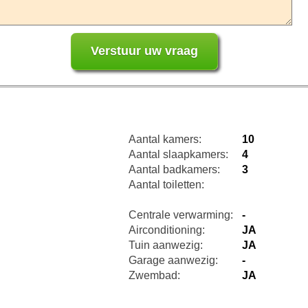
Aantal kamers:
10
Aantal slaapkamers:
4
Aantal badkamers:
3
Aantal toiletten:
Centrale verwarming:
-
Airconditioning:
JA
Tuin aanwezig:
JA
Garage aanwezig:
-
Zwembad:
JA