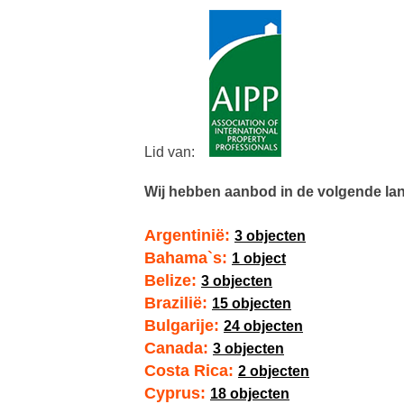
Lid van:
Wij hebben aanbod in de volgende la
Argentinië:
3 objecten
Bahama`s:
1 object
Belize:
3 objecten
Brazilië:
15 objecten
Bulgarije:
24 objecten
Canada:
3 objecten
Costa Rica:
2 objecten
Cyprus:
18 objecten