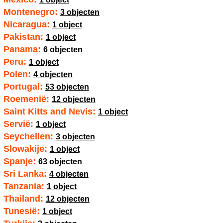
Montenegro:
3 objecten
Nicaragua:
1 object
Pakistan:
1 object
Panama:
6 objecten
Peru:
1 object
Polen:
4 objecten
Portugal:
53 objecten
Roemenië:
12 objecten
Saint Kitts and Nevis:
1 object
Servië:
1 object
Seychellen:
3 objecten
Slowakije:
1 object
Spanje:
63 objecten
Sri Lanka:
4 objecten
Tanzania:
1 object
Thailand:
12 objecten
Tunesië:
1 object