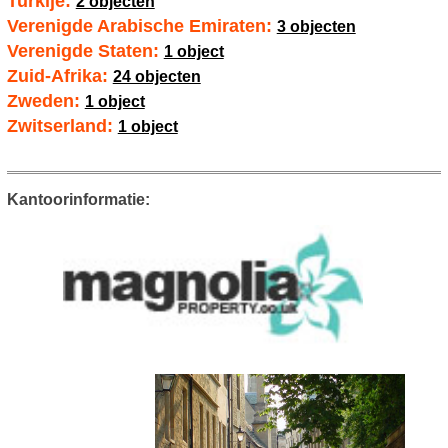
Turkije:
2 objecten
Verenigde Arabische Emiraten:
3 objecten
Verenigde Staten:
1 object
Zuid-Afrika:
24 objecten
Zweden:
1 object
Zwitserland:
1 object
Kantoorinformatie: