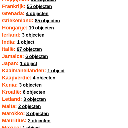
Frankrijk:
55 objecten
Grenada:
4 objecten
Griekenland:
85 objecten
Hongarije:
10 objecten
Ierland:
3 objecten
India:
1 object
Italië:
97 objecten
Jamaica:
6 objecten
Japan:
1 object
Kaaimaneilanden:
1 object
Kaapverdië:
4 objecten
Kenia:
3 objecten
Kroatië:
6 objecten
Letland:
3 objecten
Malta:
2 objecten
Marokko:
8 objecten
Mauritius:
2 objecten
Mexico:
1 object