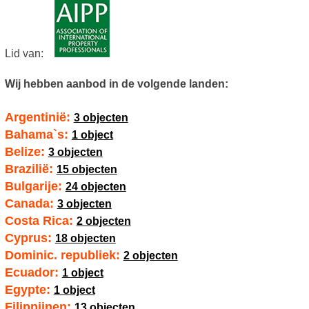
Lid van:
Wij hebben aanbod in de volgende landen:
Argentinië:
3 objecten
Bahama`s:
1 object
Belize:
3 objecten
Brazilië:
15 objecten
Bulgarije:
24 objecten
Canada:
3 objecten
Costa Rica:
2 objecten
Cyprus:
18 objecten
Dominic. republiek:
2 objecten
Ecuador:
1 object
Egypte:
1 object
Filippijnen:
13 objecten