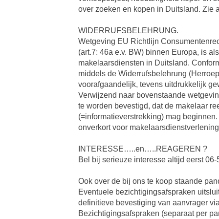
over zoeken en kopen in Duitsland.
WIDERRUFSBELEHRUNG.
Wetgeving EU Richtlijn Consumentenrec
(art.7: 46a e.v. BW) binnen Europa, is a
makelaarsdiensten in Duitsland. Conform
middels de Widerrufsbelehrung (Herroepi
voorafgaandelijk, tevens uitdrukkelijk ge
Verwijzend naar bovenstaande wetgeving,
te worden bevestigd, dat de makelaar re
(=informatieverstrekking) mag beginnen
onverkort voor makelaarsdienstverlening
INTERESSE…..en…..REAGEREN ?
Bel bij serieuze interesse altijd eerst 
Ook over de bij ons te koop staande pand
Eventuele bezichtigingsafspraken uitslui
definitieve bevestiging van aanvrager vi
Bezichtigingsafspraken (separaat per p