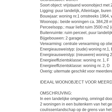
Soort object: vrijstaand woonobject met
Ligging: puur landelijk, Alleinlage, bure
Bouwjaar: woning nr.1 omstreeks 1964, 
Woonopp.: beide woningen ca. 384,28 m2
Perceelsopp.: maar liefst ruim 3500 m2 (c
Buitenruimte: ruim perceel, puur landelij
Bijgebouwen: 2 garages
Verwarming: centrale verwarming op oli
Energieausweistyp: (oude) woning nr.1,
Energieausweistyp: (nieuwere) woning 2
Energieeffizientsklasse: woning nr. 1, F
Energieeffizientsklasse: woning nr. 2, D
Overig: uitermate geschikt voor meerder
IDEAAL WOONOBJECT VOOR MEERD
OMSCHRIJVING:
In een landelijke omgeving, omringd doo
2 woningen in een buitenkern van het ge
coulissenlandschap op de grens van het 