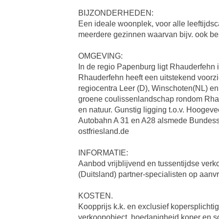
BIJZONDERHEDEN:
Een ideale woonplek, voor alle leeftijds
meerdere gezinnen waarvan bijv. ook b
OMGEVING:
In de regio Papenburg ligt Rhauderfehn 
Rhauderfehn heeft een uitstekend voorz
regiocentra Leer (D), Winschoten(NL) en
groene coulissenlandschap rondom Rhaude
en natuur. Gunstig ligging t.o.v. Hooge
Autobahn A 31 en A28 alsmede Bundesst
ostfriesland.de
INFORMATIE:
Aanbod vrijblijvend en tussentijdse ver
(Duitsland) partner-specialisten op aanv
KOSTEN.
Koopprijs k.k. en exclusief kopersplicht
verkoopobject, hoedanigheid koper en soo