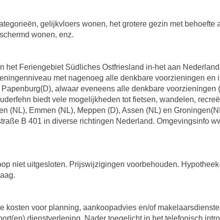
categorieën, gelijkvloers wonen, het grotere gezin met behoeft
eschermd wonen, enz.
in het Feriengebiet Südliches Ostfriesland in-het aan Nederlan
ieningenniveau met nagenoeg alle denkbare voorzieningen en i
 Papenburg(D), alwaar eveneens alle denkbare voorzieningen (o
rfehn biedt vele mogelijkheden tot fietsen, wandelen, recreëre
veen (NL), Emmen (NL), Meppen (D), Assen (NL) en Groningen(NL
raße B 401 in diverse richtingen Nederland. Omgevingsinfo 
koop niet uitgesloten. Prijswijzigingen voorbehouden. Hypotheek
raag.
ige kosten voor planning, aankoopadvies en/of makelaarsdiensten
rt(en) dienstverlening. Nader toegelicht in het telefonisch int