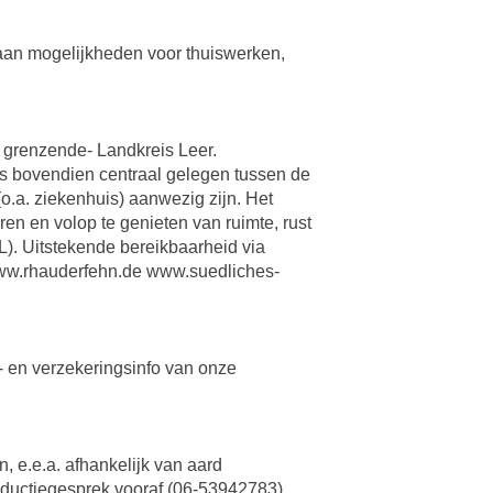
e aan mogelijkheden voor thuiswerken,
d grenzende- Landkreis Leer.
s bovendien centraal gelegen tussen de
.a. ziekenhuis) aanwezig zijn. Het
n en volop te genieten van ruimte, rust
). Uitstekende bereikbaarheid via
www.rhauderfehn.de www.suedliches-
- en verzekeringsinfo van onze
, e.e.a. afhankelijk van aard
roductiegesprek vooraf (06-53942783)