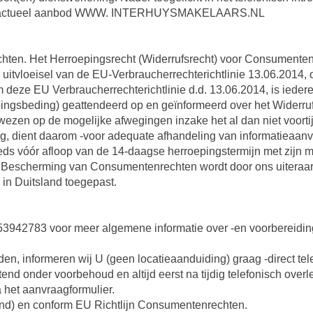
 Zie actueel aanbod WWW. INTERHUYSMAKELAARS.NL
hten. Het Herroepingsrecht (Widerrufsrecht) voor Consumente
ls uitvloeisel van de EU-Verbraucherrechterichtlinie 13.06.2014,
 deze EU Verbraucherrechterichtlinie d.d. 13.06.2014, is iede
ngsbeding) geattendeerd op en geïnformeerd over het Widerruf
wezen op de mogelijke afwegingen inzake het al dan niet voortij
 dient daarom -voor adequate afhandeling van informatieaanvrag
eds vóór afloop van de 14-daagse herroepingstermijn met zijn 
. Bescherming van Consumentenrechten wordt door ons uiteraard
 in Duitsland toegepast.
06-53942783 voor meer algemene informatie over -en voorbereidi
en, informeren wij U (geen locatieaanduiding) graag -direct tele
tend onder voorbehoud en altijd eerst na tijdig telefonisch over
a het aanvraagformulier.
and) en conform EU Richtlijn Consumentenrechten.