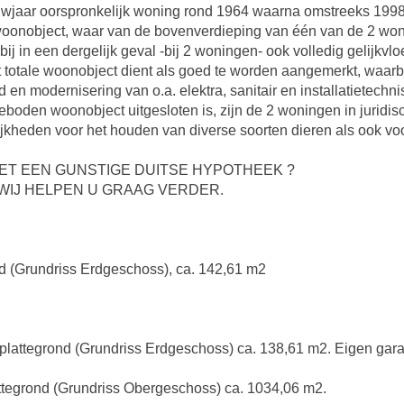
Bouwjaar oorspronkelijk woning rond 1964 waarna omstreeks 1
 woonobject, waar van de bovenverdieping van één van de 2 won
j in een dergelijk geval -bij 2 woningen- ook volledig gelijkv
otale woonobject dient als goed te worden aangemerkt, waarbij 
n modernisering van o.a. elektra, sanitair en installatietechn
oden woonobject uitgesloten is, zijn de 2 woningen in juridisch
jkheden voor het houden van diverse soorten dieren als ook vo
ET EEN GUNSTIGE DUITSE HYPOTHEEK ?
WIJ HELPEN U GRAAG VERDER.
nd (Grundriss Erdgeschoss), ca. 142,61 m2
plattegrond (Grundriss Erdgeschoss) ca. 138,61 m2. Eigen gar
attegrond (Grundriss Obergeschoss) ca. 1034,06 m2.