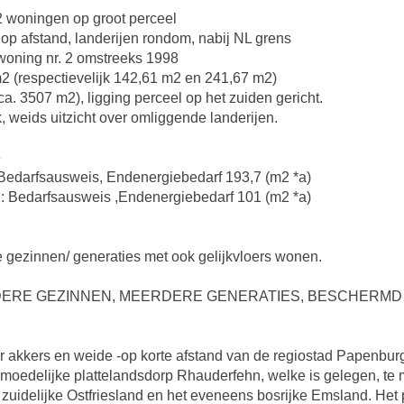
 2 woningen op groot perceel
n op afstand, landerijen rondom, nabij NL grens
woning nr. 2 omstreeks 1998
 (respectievelijk 142,61 m2 en 241,67 m2)
a. 3507 m2), ligging perceel op het zuiden gericht.
k, weids uitzicht over omliggende landerijen.
e
 Bedarfsausweis, Endenergiebedarf 193,7 (m2 *a)
: Bedarfsausweis ,Endenergiebedarf 101 (m2 *a)
e gezinnen/ generaties met ook gelijkvloers wonen.
ERE GEZINNEN, MEERDERE GENERATIES, BESCHERMD 
r akkers en weide -op korte afstand van de regiostad Papenburg
moedelijke plattelandsdorp Rhauderfehn, welke is gelegen, te m
zuidelijke Ostfriesland en het eveneens bosrijke Emsland. Het 