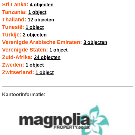
Sri Lanka:
4 objecten
Tanzania:
1 object
Thailand:
12 objecten
Tunesië:
1 object
Turkije:
2 objecten
Verenigde Arabische Emiraten:
3 objecten
Verenigde Staten:
1 object
Zuid-Afrika:
24 objecten
Zweden:
1 object
Zwitserland:
1 object
Kantoorinformatie: