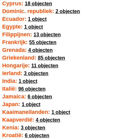
Cyprus:
18 objecten
Dominic. republiek:
2 objecten
Ecuador:
1 object
Egypte:
1 object
Filippijnen:
13 objecten
Frankrijk:
55 objecten
Grenada:
4 objecten
Griekenland:
85 objecten
Hongarije:
11 objecten
Ierland:
3 objecten
India:
1 object
Italië:
96 objecten
Jamaica:
6 objecten
Japan:
1 object
Kaaimaneilanden:
1 object
Kaapverdië:
4 objecten
Kenia:
3 objecten
Kroatië:
6 objecten