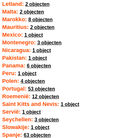
Letland:
2 objecten
Malta:
2 objecten
Marokko:
8 objecten
Mauritius:
2 objecten
Mexico:
1 object
Montenegro:
3 objecten
Nicaragua:
1 object
Pakistan:
1 object
Panama:
6 objecten
Peru:
1 object
Polen:
4 objecten
Portugal:
53 objecten
Roemenië:
12 objecten
Saint Kitts and Nevis:
1 object
Servië:
1 object
Seychellen:
3 objecten
Slowakije:
1 object
Spanje:
63 objecten