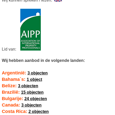
Wij kunnen spreken / lezen:
Lid van:
Wij hebben aanbod in de volgende landen:
Argentinië:
3 objecten
Bahama`s:
1 object
Belize:
3 objecten
Brazilië:
15 objecten
Bulgarije:
24 objecten
Canada:
3 objecten
Costa Rica:
2 objecten