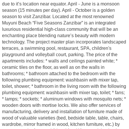
due to it’s location near equator. April - June is a monsoon
season (15 minutes per day). April - October is a golden
season to visit Zanzibar. Located at the most renowned
Muyuni Beach “Five Seasons Zanzibar” is an integrated
luxurious residential high-class community that will be an
enchanting place blending nature’s beauty with modern
technology. The project master plan incorporates landscaped
terraces, a swimming pool, restaurant, SPA, children's
playground and volleyball court, parking. The price of the
apartments includes: * walls and ceilings painted white; *
ceramic tiles on the floor, as well as on the walls in
bathrooms; * bathroom attached to the bedroom with the
following plumbing equipment: washbasin with mixer tap,
toilet, shower; * bathroom in the living room with the following
plumbing equipment: washbasin with mixer tap, toilet; * fans;
* lamps; * sockets; * aluminum windows with mosquito nets; *
wooden doors with mortise locks. We also offer services of
manufacturing, delivery and installation of furniture made of
wood of valuable varieties (bed, bedside table, table, chairs,
wardrobe, mirror framed in wood, kitchen furniture, etc.) by