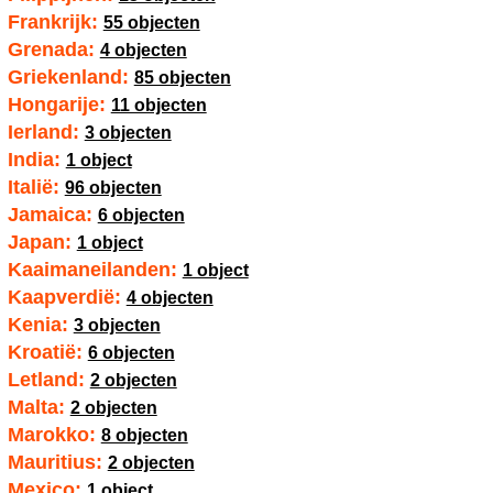
Frankrijk:
55 objecten
Grenada:
4 objecten
Griekenland:
85 objecten
Hongarije:
11 objecten
Ierland:
3 objecten
India:
1 object
Italië:
96 objecten
Jamaica:
6 objecten
Japan:
1 object
Kaaimaneilanden:
1 object
Kaapverdië:
4 objecten
Kenia:
3 objecten
Kroatië:
6 objecten
Letland:
2 objecten
Malta:
2 objecten
Marokko:
8 objecten
Mauritius:
2 objecten
Mexico:
1 object