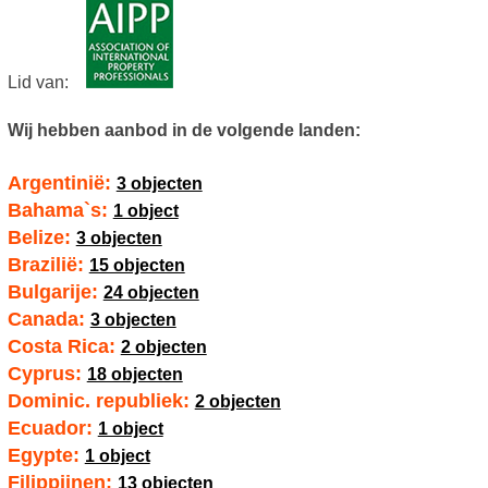
Lid van:
Wij hebben aanbod in de volgende landen:
Argentinië:
3 objecten
Bahama`s:
1 object
Belize:
3 objecten
Brazilië:
15 objecten
Bulgarije:
24 objecten
Canada:
3 objecten
Costa Rica:
2 objecten
Cyprus:
18 objecten
Dominic. republiek:
2 objecten
Ecuador:
1 object
Egypte:
1 object
Filippijnen:
13 objecten