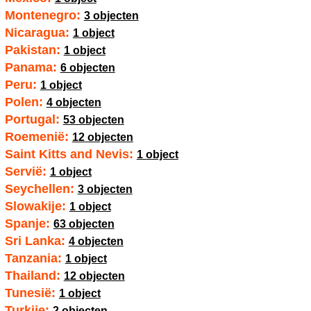
Montenegro:
3 objecten
Nicaragua:
1 object
Pakistan:
1 object
Panama:
6 objecten
Peru:
1 object
Polen:
4 objecten
Portugal:
53 objecten
Roemenië:
12 objecten
Saint Kitts and Nevis:
1 object
Servië:
1 object
Seychellen:
3 objecten
Slowakije:
1 object
Spanje:
63 objecten
Sri Lanka:
4 objecten
Tanzania:
1 object
Thailand:
12 objecten
Tunesië:
1 object
Turkije:
2 objecten