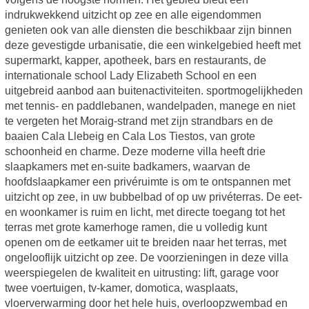
indrukwekkend uitzicht op zee en alle eigendommen
genieten ook van alle diensten die beschikbaar zijn binnen
deze gevestigde urbanisatie, die een winkelgebied heeft met
supermarkt, kapper, apotheek, bars en restaurants, de
internationale school Lady Elizabeth School en een
uitgebreid aanbod aan buitenactiviteiten. sportmogelijkheden
met tennis- en paddlebanen, wandelpaden, manege en niet
te vergeten het Moraig-strand met zijn strandbars en de
baaien Cala Llebeig en Cala Los Tiestos, van grote
schoonheid en charme. Deze moderne villa heeft drie
slaapkamers met en-suite badkamers, waarvan de
hoofdslaapkamer een privéruimte is om te ontspannen met
uitzicht op zee, in uw bubbelbad of op uw privéterras. De eet-
en woonkamer is ruim en licht, met directe toegang tot het
terras met grote kamerhoge ramen, die u volledig kunt
openen om de eetkamer uit te breiden naar het terras, met
ongelooflijk uitzicht op zee. De voorzieningen in deze villa
weerspiegelen de kwaliteit en uitrusting: lift, garage voor
twee voertuigen, tv-kamer, domotica, wasplaats,
vloerverwarming door het hele huis, overloopzwembad en