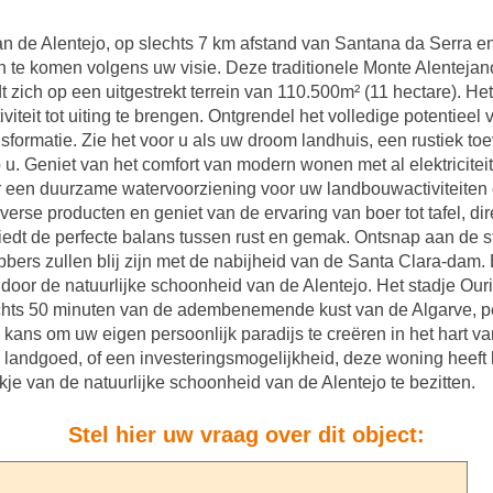
van de Alentejo, op slechts 7 km afstand van Santana da Serra en
 te komen volgens uw visie. Deze traditionele Monte Alentejano
ich op een uitgestrekt terrein van 110.500m² (11 hectare). Het
viteit tot uiting te brengen. Ontgrendel het volledige potentieel
sformatie. Zie het voor u als uw droom landhuis, een rustiek toe
u. Geniet van het comfort van modern wonen met al elektricitei
or een duurzame watervoorziening voor uw landbouwactiviteiten
rse producten en geniet van de ervaring van boer tot tafel, dire
edt de perfecte balans tussen rust en gemak. Ontsnap aan de st
hebbers zullen blij zijn met de nabijheid van de Santa Clara-dam
door de natuurlijke schoonheid van de Alentejo. Het stadje Ouri
echts 50 minuten van de adembenemende kust van de Algarve, per
ans om uw eigen persoonlijk paradijs te creëren in het hart van
é landgoed, of een investeringsmogelijkheid, deze woning heeft
kje van de natuurlijke schoonheid van de Alentejo te bezitten.
Stel hier uw vraag over dit object: