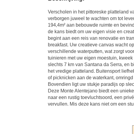
Verscholen in het pittoreske platteland 
verborgen juweel te wachten om tot leven
194,4m² aan bebouwde ruimte en bevindt z
de kans biedt om uw eigen visie en creati
begint aan een reis van renovatie en tran
breakfast. Uw creatieve canvas wacht op 
verschillende waterputten, wat zorgt vo
tuinieren met uw eigen moestuin, kweek ve
slechts 7 km van Santana da Serra, en bi
het vredige platteland. Buitensport lief
of picknicken aan de waterkant, omringd 
Bovendien ligt uw stukje paradijs op sl
Deze Monte Alentejano biedt een unieke k
naar een rustig toevluchtsoord, een priv
vervullen. Mis deze kans niet om een stu