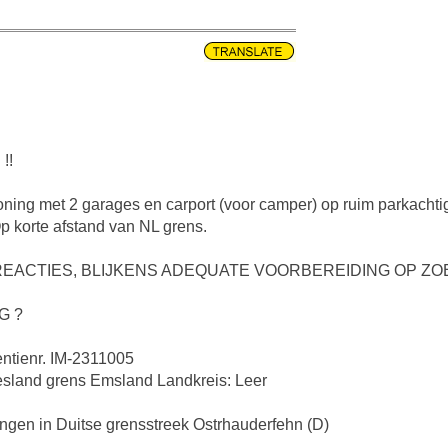
!!
oning met 2 garages en carport (voor camper) op ruim parkacht
Op korte afstand van NL grens.
EACTIES, BLIJKENS ADEQUATE VOORBEREIDING OP ZO
G ?
ntienr. IM-2311005
riesland grens Emsland Landkreis: Leer
ngen in Duitse grensstreek Ostrhauderfehn (D)