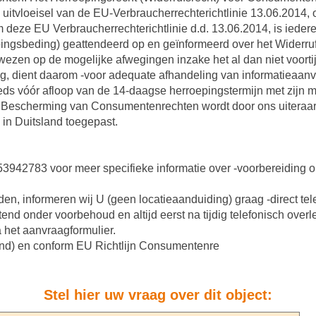
ls uitvloeisel van de EU-Verbraucherrechterichtlinie 13.06.2014,
 deze EU Verbraucherrechterichtlinie d.d. 13.06.2014, is iede
ngsbeding) geattendeerd op en geïnformeerd over het Widerruf
wezen op de mogelijke afwegingen inzake het al dan niet voortij
 dient daarom -voor adequate afhandeling van informatieaanvrag
eds vóór afloop van de 14-daagse herroepingstermijn met zijn 
. Bescherming van Consumentenrechten wordt door ons uiteraard
 in Duitsland toegepast.
06-53942783 voor meer specifieke informatie over -voorbereiding
en, informeren wij U (geen locatieaanduiding) graag -direct tele
tend onder voorbehoud en altijd eerst na tijdig telefonisch over
a het aanvraagformulier.
and) en conform EU Richtlijn Consumentenre
Stel hier uw vraag over dit object: