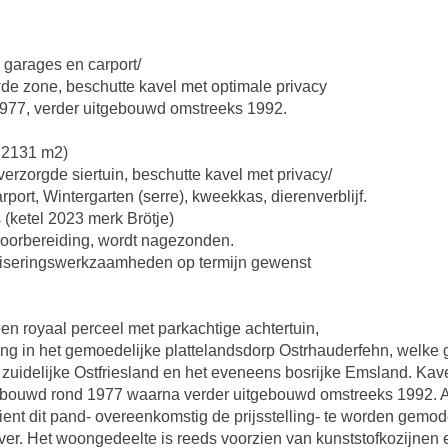
 garages en carport/
de zone, beschutte kavel met optimale privacy
977, verder uitgebouwd omstreeks 1992.
. 2131 m2)
verzorgde siertuin, beschutte kavel met privacy/
rt, Wintergarten (serre), kweekkas, dierenverblijf.
(ketel 2023 merk Brötje)
oorbereiding, wordt nagezonden.
iseringswerkzaamheden op termijn gewenst
 royaal perceel met parkachtige achtertuin,
ing in het gemoedelijke plattelandsdorp Ostrhauderfehn, welke 
zuidelijke Ostfriesland en het eveneens bosrijke Emsland. Kav
ebouwd rond 1977 waarna verder uitgebouwd omstreeks 1992. A
t dit pand- overeenkomstig de prijsstelling- te worden gemod
er. Het woongedeelte is reeds voorzien van kunststofkozijnen e