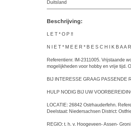
Duitsland
Beschrijving:
L E T * O P !!
N I E T * M E E R * B E S C H I K B A A R 
Referentienr. IM-2311005. Vrijstaande w
mogelijkheden voor hobby en vrije tijd. 
BIJ INTERESSE GRAAG PASSENDE R
HULP NODIG BIJ UW VOORBEREIDIN
LOCATIE: 26842 Ostrhauderfehn. Refere
Deelstaat: Niedersachsen District: Ostf
REGIO: t. h. v. Hoogeveen- Assen- Groni