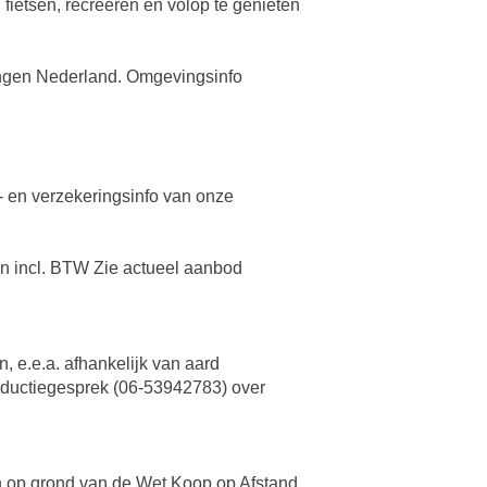
fietsen, recreëren en volop te genieten
ingen Nederland. Omgevingsinfo
- en verzekeringsinfo van onze
en incl. BTW Zie actueel aanbod
, e.e.a. afhankelijk van aard
troductiegesprek (06-53942783) over
n op grond van de Wet Koop op Afstand