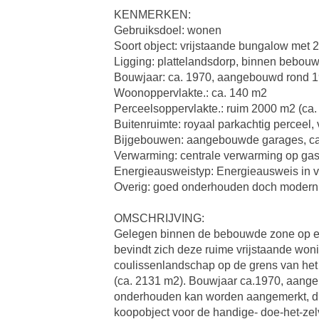
KENMERKEN:
Gebruiksdoel: wonen
Soort object: vrijstaande bungalow met 2
Ligging: plattelandsdorp, binnen bebouw
Bouwjaar: ca. 1970, aangebouwd rond 1
Woonoppervlakte.: ca. 140 m2
Perceelsoppervlakte.: ruim 2000 m2 (ca
Buitenruimte: royaal parkachtig perceel, 
Bijgebouwen: aangebouwde garages, carpo
Verwarming: centrale verwarming op gas 
Energieausweistyp: Energieausweis in v
Overig: goed onderhouden doch modern
OMSCHRIJVING:
Gelegen binnen de bebouwde zone op een
bevindt zich deze ruime vrijstaande won
coulissenlandschap op de grens van het 
(ca. 2131 m2). Bouwjaar ca.1970, aang
onderhouden kan worden aangemerkt, dien
koopobject voor de handige- doe-het-zelv