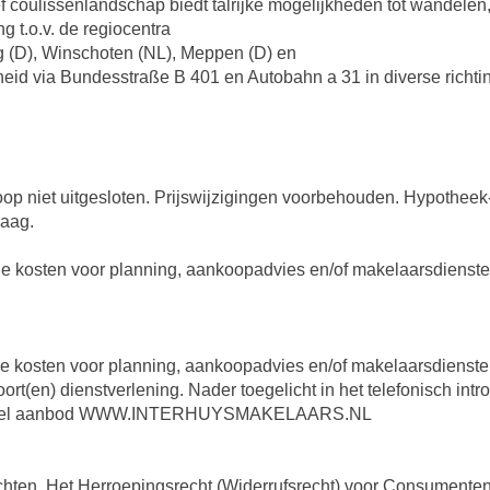
f coulissenlandschap biedt talrijke mogelijkheden tot wandelen, 
ng t.o.v. de regiocentra
 (D), Winschoten (NL), Meppen (D) en
heid via Bundesstraße B 401 en Autobahn a 31 in diverse richt
koop niet uitgesloten. Prijswijzigingen voorbehouden. Hypotheek
raag.
tige kosten voor planning, aankoopadvies en/of makelaarsdienst
ige kosten voor planning, aankoopadvies en/of makelaarsdiensten
rt(en) dienstverlening. Nader toegelicht in het telefonisch in
 actueel aanbod WWW.INTERHUYSMAKELAARS.NL
hten. Het Herroepingsrecht (Widerrufsrecht) voor Consumente