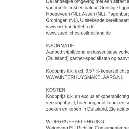
De landelijke omgeving met een attractie
van ruimte, rust en natuur. Gunstige liggi
Hoogeveen (NL), Assen (NL), Papenburg
Groningen (NL). Uitstekende bereikbaar
www.ostrhauderfehn.de
www.suedliches-ostfriesland.de
INFORMATIE:
Aanbod vrijblijvend en tussentijdse ver
(Duitsland) partner-specialisten op aanv
Koopprijs k.k. excl. 3,57 % kopersplich
WWW.INTERHUYSMAKELAARS.NL
KOSTEN.
Koopprijs k.k. en exclusief kopersplicht
verkoopobject, hoedanigheid koper en soo
zoeken en kopen in Duitsland. Zie
WIDERRUFSBELEHRUNG.
Wetgeving EU Richtlijn Consumentenrec