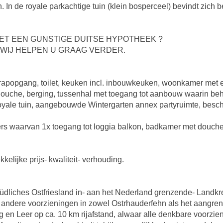
. In de royale parkachtige tuin (klein bosperceel) bevindt zich 
ET EEN GUNSTIGE DUITSE HYPOTHEEK ?
 WIJ HELPEN U GRAAG VERDER.
trapopgang, toilet, keuken incl. inbouwkeuken, woonkamer met 
uche, berging, tussenhal met toegang tot aanbouw waarin beha
oyale tuin, aangebouwde Wintergarten annex partyruimte, beschu
ers waarvan 1x toegang tot loggia balkon, badkamer met douch
lijke prijs- kwaliteit- verhouding.
Südliches Ostfriesland in- aan het Nederland grenzende- Landkrei
 andere voorzieningen in zowel Ostrhauderfehn als het aangr
en Leer op ca. 10 km rijafstand, alwaar alle denkbare voorzien