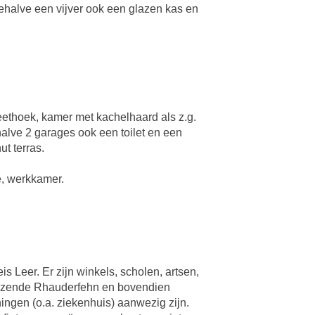
behalve een vijver ook een glazen kas en
eethoek, kamer met kachelhaard als z.g.
lve 2 garages ook een toilet en een
t terras.
e, werkkamer.
s Leer. Er zijn winkels, scholen, artsen,
enzende Rhauderfehn en bovendien
ingen (o.a. ziekenhuis) aanwezig zijn.