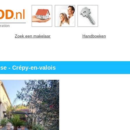
ration
Zoek een makelaar
Handboeken
se - Crépy-en-valois