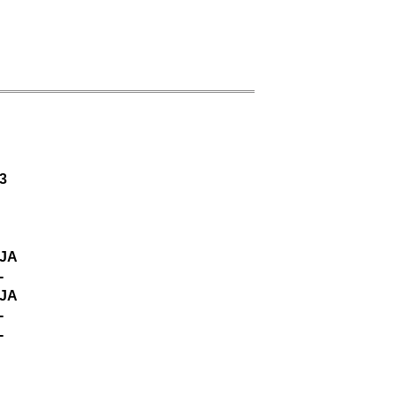
3
JA
-
JA
-
-