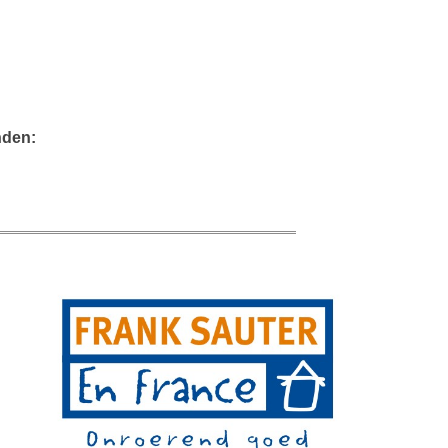
nden: