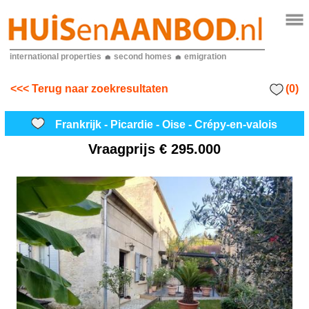
international properties
second homes
emigration
(0)
<<< Terug naar zoekresultaten
Frankrijk - Picardie - Oise - Crépy-en-valois
Vraagprijs
€ 295.000