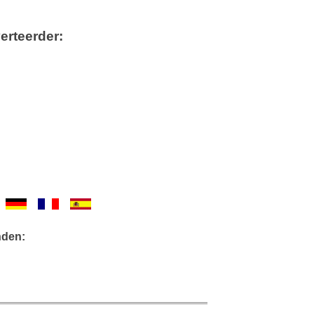
erteerder:
nden: