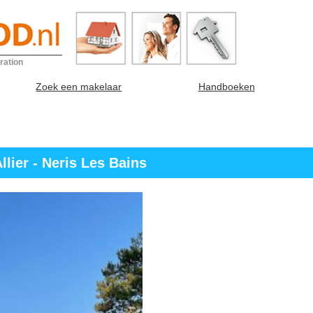
ration
Zoek een makelaar
Handboeken
lier - Neris Les Bains