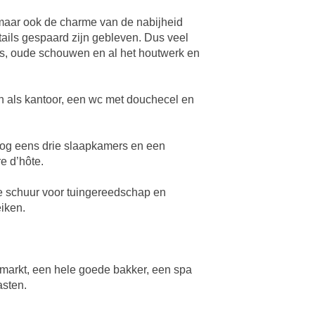
a maar ook de charme van de nabijheid
tails gespaard zijn gebleven. Dus veel
tjes, oude schouwen en al het houtwerk en
n als kantoor, een wc met douchecel en
nog eens drie slaapkamers en een
e d’hôte.
ine schuur voor tuingereedschap en
eiken.
k markt, een hele goede bakker, een spa
asten.