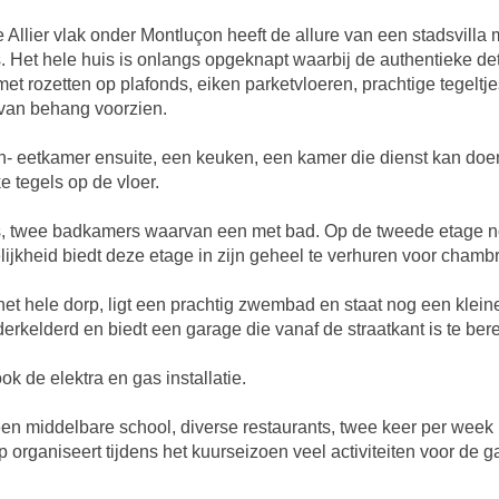
e Allier vlak onder Montluçon heeft de allure van een stadsvill
s. Het hele huis is onlangs opgeknapt waarbij de authentieke de
 met rozetten op plafonds, eiken parketvloeren, prachtige tegel
 van behang voorzien.
n- eetkamer ensuite, een keuken, een kamer die dienst kan doe
 tegels op de vloer.
rs, twee badkamers waarvan een met bad. Op de tweede etage 
jkheid biedt deze etage in zijn geheel te verhuren voor chambr
 het hele dorp, ligt een prachtig zwembad en staat nog een kle
derkelderd en biedt een garage die vanaf de straatkant is te ber
ok de elektra en gas installatie.
 een middelbare school, diverse restaurants, twee keer per wee
p organiseert tijdens het kuurseizoen veel activiteiten voor de g