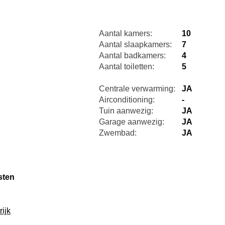
Aantal kamers:
10
Aantal slaapkamers:
7
Aantal badkamers:
4
Aantal toiletten:
5
Centrale verwarming:
JA
Airconditioning:
-
Tuin aanwezig:
JA
Garage aanwezig:
JA
Zwembad:
JA
sten
ijk