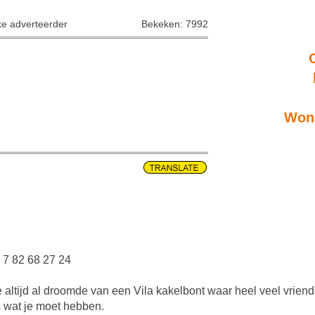
ke adverteerder
Bekeken: 7992
Wone
 7 82 68 27 24
ie altijd al droomde van een Vila kakelbont waar heel veel vrie
is wat je moet hebben.