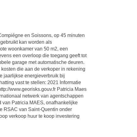
n Compiégne en Soissons, op 45 minuten
 gebruikt kan worden als
n grote woonkamer van 50 m2, een
evens een overloop die toegang geeft tot
ubbele garage met automatische deuren.
 kosten die aan de verkoper in rekening
arlijkse energieverbruik bij
tting vast te stellen: 2021 Informatie
ttp://www.georisks.gouv.fr Patricia Maes
ternationaal netwerk van agentschappen
 van Patricia MAES, onafhankelijke
de RSAC van Saint-Quentin onder
op verkoop huur te koop investering