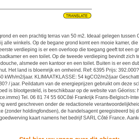
 grond en een prachtig terras van 50 m2. Ideaal gelegen tusse
ij alle winkels. Op de begane grond komt een mooie kamer, die
e eerste verdieping is er een overloop die toegang geeft tot ee
badkamer en een toilet. Op de tweede verdieping bevindt zich t
douche, alsmede een kantoor en een toilet. Buiten is er een d
t. Het land is bloemrijk en omheind. Ref: 6395 Prijs: 392.000?
kWh/m2/jaar. KLIMAATKLASSE: 54 kgCO2/m2/jaar Geschatte ja
? / jaar. Peildatum van de energieprijzen gebruikt om deze scha
oed is blootgesteld, is beschikbaar op de website van Géoriss: h
ce.immo) Tel. 06 81 74 55 60Côté Frankrijk Frans-Belgisch-In
g werd geschreven onder de redactionele verantwoordelijkheid
 (zonder holdingfondsen), de handelsagent geregistreerd bij 
oedwerving kaart namens het bedrijf SARL Côté France. Aanko