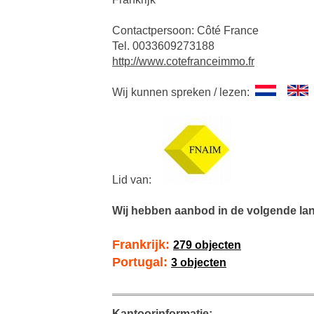
Contactpersoon: Côté France
Tel. 0033609273188
http://www.cotefranceimmo.fr
Wij kunnen spreken / lezen:
Lid van:
Wij hebben aanbod in de volgende la
Frankrijk:
279 objecten
Portugal:
3 objecten
Kantoorinformatie: