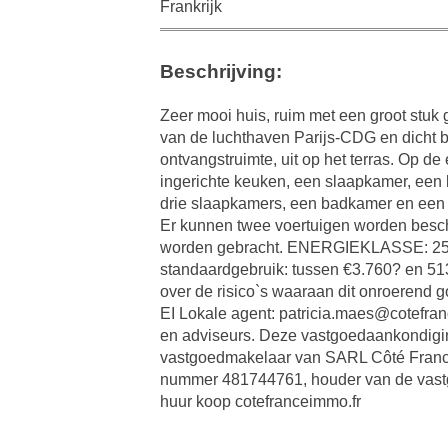
Frankrijk
Beschrijving:
Zeer mooi huis, ruim met een groot stuk
van de luchthaven Parijs-CDG en dicht b
ontvangstruimte, uit op het terras. Op d
ingerichte keuken, een slaapkamer, een 
drie slaapkamers, een badkamer en een 
Er kunnen twee voertuigen worden beschu
worden gebracht. ENERGIEKLASSE: 250 
standaardgebruik: tussen €3.760? en 5130
over de risico`s waaraan dit onroerend g
EI Lokale agent: patricia.maes@cotefran
en adviseurs. Deze vastgoedaankondigin
vastgoedmakelaar van SARL Côté France
nummer 481744761, houder van de vastg
huur koop cotefranceimmo.fr