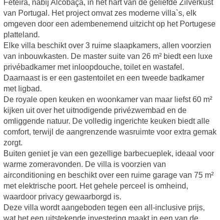
Feteira, nabij Alcobaça, in het hart van de geliefde Zilverkust
van Portugal. Het project omvat zes moderne villa`s, elk
omgeven door een adembenemend uitzicht op het Portugese
platteland.
Elke villa beschikt over 3 ruime slaapkamers, allen voorzien
van inbouwkasten. De master suite van 26 m² biedt een luxe
privébadkamer met inloopdouche, toilet en wastafel.
Daarnaast is er een gastentoilet en een tweede badkamer
met ligbad.
De royale open keuken en woonkamer van maar liefst 60 m²
kijken uit over het uitnodigende privézwembad en de
omliggende natuur. De volledig ingerichte keuken biedt alle
comfort, terwijl de aangrenzende wasruimte voor extra gemak
zorgt.
Buiten geniet je van een gezellige barbecueplek, ideaal voor
warme zomeravonden. De villa is voorzien van
airconditioning en beschikt over een ruime garage van 75 m²
met elektrische poort. Het gehele perceel is omheind,
waardoor privacy gewaarborgd is.
Deze villa wordt aangeboden tegen een all-inclusive prijs,
wat het een uitstekende investering maakt in een van de