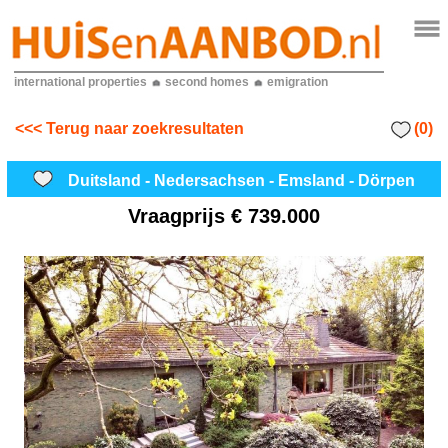
international properties
second homes
emigration
(0)
<<< Terug naar zoekresultaten
Duitsland - Nedersachsen - Emsland - Dörpen
Vraagprijs
€ 739.000