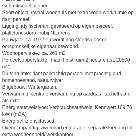
Gebruiksdoel: wonen
Soort object: royaal woonhuis met extra woon-werkruimte op
riant perceel
Ligging: idyllisch/riant gesitueerd op eigen perceel,
plattelandsdorp, nabij NL grens
Bouwjaar: ca. 1977 en wordt nog steeds door de
oorspronkelijke eigenaar bewoond.
Woonopervlakte.: ca. 261 m2
Perceelsoppervlakte.: maar liefst ruim 2 hectare (ca. 20500
m2)
Buitenruimte: riant parkachtig perceel met prachtig oud
bomenbestand, natuurvijver.
Bijgebouw: Wintergarten.
Verwarming: centrale verwarming op aardgas, kachelhaard
als extra.
Energieausweistype: Verbrauchsausweis, Kennwert 169,70
kWh (m2A)
Energieeffiziensklasse:F
Overig: inpandig: zwembad en garage, separate toegang tot
extra wooneenheid/ werkkantoor