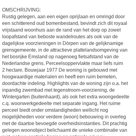
OMSCHRIJVING:
Rustig gelegen, aan een eigen oprijlaan en omringd door
een schitterend oud bomenbestand, bevindt zich dit royaal
vrijstaand woonhuis aan de rand van het dorp op zowel
loopafstand van beboste wandelroutes als ook van de
dagelijkse voorzieningen in Dörpen van de gelijknamige
grensgemeente, in de attractieve plattelandsomgeving van
het bosrijke Emsland op nagenoeg fietsafstand van de
Nederlandse grens. Perceelsoppervlakte maar liefs ruim
2 hectare. Bouwjaar 1977 De woning is gebouwd met
hoogwaardige materialen en heeft een ruim bemeten,
doordachte indeling. Highlights van de woning zijn o.a. het
inpandig zwembad met tegenstroom-voorziening, de
Wintergarten (buitenhaard), als ook het extra woongedeelte
c.q. woonwerkgedeelte met separate ingang. Het ruime
perceel biedt onder omstandigheden wellicht nog
mogelijkheden voor verdere (woon) bebouwing in overleg
met de daartoe bevoegde overheidsinstanties. Dit prachtig
gelegen woonobject belichaamt de unieke combinatie van