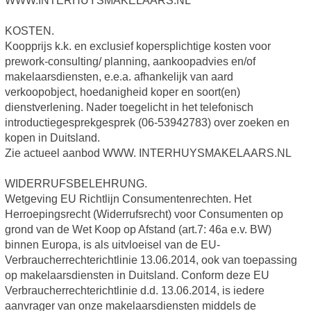
WWW.INTERHUYSMAKELAARS.NL
KOSTEN.
Koopprijs k.k. en exclusief kopersplichtige kosten voor
prework-consulting/ planning, aankoopadvies en/of
makelaarsdiensten, e.e.a. afhankelijk van aard
verkoopobject, hoedanigheid koper en soort(en)
dienstverlening. Nader toegelicht in het telefonisch
introductiegesprekgesprek (06-53942783) over zoeken en
kopen in Duitsland.
Zie actueel aanbod WWW. INTERHUYSMAKELAARS.NL
WIDERRUFSBELEHRUNG.
Wetgeving EU Richtlijn Consumentenrechten. Het
Herroepingsrecht (Widerrufsrecht) voor Consumenten op
grond van de Wet Koop op Afstand (art.7: 46a e.v. BW)
binnen Europa, is als uitvloeisel van de EU-
Verbraucherrechterichtlinie 13.06.2014, ook van toepassing
op makelaarsdiensten in Duitsland. Conform deze EU
Verbraucherrechterichtlinie d.d. 13.06.2014, is iedere
aanvrager van onze makelaarsdiensten middels de