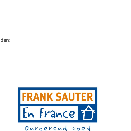
nden: