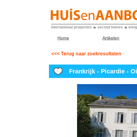
international properties
second homes
emig
Home
Artikelen
<<< Terug naar zoekresultaten
Frankrijk - Picardie - Oi