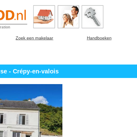
ration
Zoek een makelaar
Handboeken
se - Crépy-en-valois