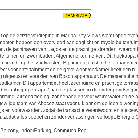
t op de eerste verdieping in Marina Bay Views wordt opgelever
enten hebben een overvloed aan daglicht en royale buitenruimt
ten, de jachthaven van Lagos en de prachtige stranden, waaro
de tuinen en zwembaden. Algemene kenmerken: Dit hoekappart
uitzicht op het zuidwesten. Bij binnenkomst in het appartemen
fect voor entertainment en de grote woon/eetkamer heeft een r
dig uitgerust en voorzien van Bosch apparatuur. De master suit
adkamer. Dit appartement heeft zeer ruime en prachtige terrass
on. Ook inbegrepen zijn 2 parkeerplaatsen in de ondergrondse 
warming, airconditioning, zonnepanelen voor warm water en de 
toegewijde team van Abacoz staat voor u klaar om de ideale woni
js en voorwaarden, zodat de transactie verantwoord en succesv
, zodat alles soepel en zonder verrassingen verloopt. Energie 
, Balcony, IndoorParking, CommunalPool