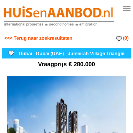
international properties
second homes
emigration
(0)
<<< Terug naar zoekresultaten
Dubai - Dubai (UAE) - Jumeirah Village Triangle
Vraagprijs
€ 280.000