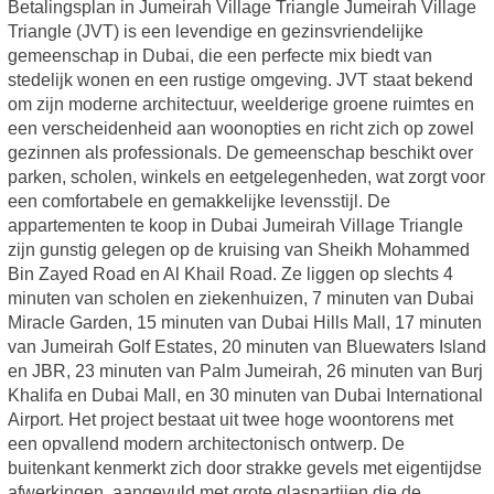
Betalingsplan in Jumeirah Village Triangle Jumeirah Village
Triangle (JVT) is een levendige en gezinsvriendelijke
gemeenschap in Dubai, die een perfecte mix biedt van
stedelijk wonen en een rustige omgeving. JVT staat bekend
om zijn moderne architectuur, weelderige groene ruimtes en
een verscheidenheid aan woonopties en richt zich op zowel
gezinnen als professionals. De gemeenschap beschikt over
parken, scholen, winkels en eetgelegenheden, wat zorgt voor
een comfortabele en gemakkelijke levensstijl. De
appartementen te koop in Dubai Jumeirah Village Triangle
zijn gunstig gelegen op de kruising van Sheikh Mohammed
Bin Zayed Road en Al Khail Road. Ze liggen op slechts 4
minuten van scholen en ziekenhuizen, 7 minuten van Dubai
Miracle Garden, 15 minuten van Dubai Hills Mall, 17 minuten
van Jumeirah Golf Estates, 20 minuten van Bluewaters Island
en JBR, 23 minuten van Palm Jumeirah, 26 minuten van Burj
Khalifa en Dubai Mall, en 30 minuten van Dubai International
Airport. Het project bestaat uit twee hoge woontorens met
een opvallend modern architectonisch ontwerp. De
buitenkant kenmerkt zich door strakke gevels met eigentijdse
afwerkingen, aangevuld met grote glaspartijen die de