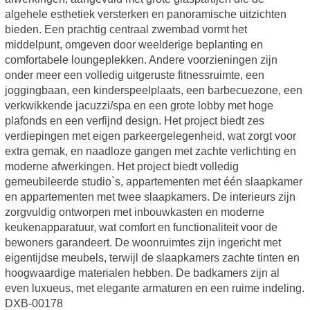
algehele esthetiek versterken en panoramische uitzichten
bieden. Een prachtig centraal zwembad vormt het
middelpunt, omgeven door weelderige beplanting en
comfortabele loungeplekken. Andere voorzieningen zijn
onder meer een volledig uitgeruste fitnessruimte, een
joggingbaan, een kinderspeelplaats, een barbecuezone, een
verkwikkende jacuzzi/spa en een grote lobby met hoge
plafonds en een verfijnd design. Het project biedt zes
verdiepingen met eigen parkeergelegenheid, wat zorgt voor
extra gemak, en naadloze gangen met zachte verlichting en
moderne afwerkingen. Het project biedt volledig
gemeubileerde studio`s, appartementen met één slaapkamer
en appartementen met twee slaapkamers. De interieurs zijn
zorgvuldig ontworpen met inbouwkasten en moderne
keukenapparatuur, wat comfort en functionaliteit voor de
bewoners garandeert. De woonruimtes zijn ingericht met
eigentijdse meubels, terwijl de slaapkamers zachte tinten en
hoogwaardige materialen hebben. De badkamers zijn al
even luxueus, met elegante armaturen en een ruime indeling.
DXB-00178