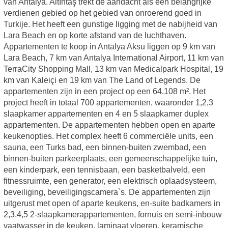
van Antalya. Altıntaş trekt de aandacht als een belangrijke
verdienen gebied op het gebied van onroerend goed in
Turkije. Het heeft een gunstige ligging met de nabijheid van
Lara Beach en op korte afstand van de luchthaven.
Appartementen te koop in Antalya Aksu liggen op 9 km van
Lara Beach, 7 km van Antalya International Airport, 11 km van
TerraCity Shopping Mall, 13 km van Medicalpark Hospital, 19
km van Kaleiçi en 19 km van The Land of Legends. De
appartementen zijn in een project op een 64.108 m². Het
project heeft in totaal 700 appartementen, waaronder 1,2,3
slaapkamer appartementen en 4 en 5 slaapkamer duplex
appartementen. De appartementen hebben open en aparte
keukenopties. Het complex heeft 6 commerciële units, een
sauna, een Turks bad, een binnen-buiten zwembad, een
binnen-buiten parkeerplaats, een gemeenschappelijke tuin,
een kinderpark, een tennisbaan, een basketbalveld, een
fitnessruimte, een generator, een elektrisch oplaadsysteem,
beveiliging, beveiligingscamera`s. De appartementen zijn
uitgerust met open of aparte keukens, en-suite badkamers in
2,3,4,5 2-slaapkamerappartementen, fornuis en semi-inbouw
vaatwasser in de keuken, laminaat vloeren, keramische