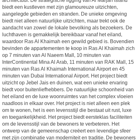
architectuur. De strategische ligging van Al Marjan Island
biedt een kustleven met zijn glamoureuze uitzichten,
aangelegde gebieden en stranden. De unieke omgeving
biedt niet alleen natuurlijke uitzichten, maar trekt ook de
aandacht van zowel de lokale bevolking als bezoekers. De
luchthaven is gemakkelijk bereikbaar vanaf het eiland,
waardoor Ras Al Khaimah een gewild gebied is. Bovendien
bevinden de appartementen te koop in Ras Al Khaimah zich
op 7 minuten van Al Naeem Mall, 10 minuten van
InterContinental Mina Al Arab, 11 minuten van RAK Mall, 15
minuten van Ras Al Khaimah International Airport en 45
minuten van Dubai International Airport. Het project biedt
uitzicht op Jebel Jais en duinen, wat een unieke ervaring
biedt voor buitenliefhebbers. De natuurlijke schoonheid van
het eiland en de luxe woonruimtes van het complex vloeien
naadloos in elkaar over. Het project is niet alleen een plek
om te wonen, het is een levensstijl die bestaat uit rust, luxe
en toegankelijkheid. Het project biedt eersteklas faciliteiten
om de levensstijl van de bewoners te verbeteren. Het
ontwerp van de gemeenschap creëert een levendige sfeer
met zijn combinatie van moderniteit en traditie. De bewoners