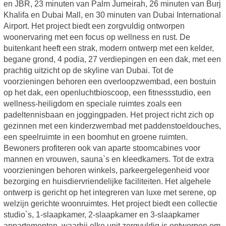
en JBR, 23 minuten van Palm Jumeirah, 26 minuten van Burj
Khalifa en Dubai Mall, en 30 minuten van Dubai International
Airport. Het project biedt een zorgvuldig ontworpen
woonervaring met een focus op wellness en rust. De
buitenkant heeft een strak, modern ontwerp met een kelder,
begane grond, 4 podia, 27 verdiepingen en een dak, met een
prachtig uitzicht op de skyline van Dubai. Tot de
voorzieningen behoren een overloopzwembad, een bostuin
op het dak, een openluchtbioscoop, een fitnessstudio, een
wellness-heiligdom en speciale ruimtes zoals een
padeltennisbaan en joggingpaden. Het project richt zich op
gezinnen met een kinderzwembad met paddenstoeldouches,
een speelruimte in een boomhut en groene ruimten.
Bewoners profiteren ook van aparte stoomcabines voor
mannen en vrouwen, sauna`s en kleedkamers. Tot de extra
voorzieningen behoren winkels, parkeergelegenheid voor
bezorging en huisdiervriendelijke faciliteiten. Het algehele
ontwerp is gericht op het integreren van luxe met serene, op
welzijn gerichte woonruimtes. Het project biedt een collectie
studio`s, 1-slaapkamer, 2-slaapkamer en 3-slaapkamer
appartementen, waarbij elke unit zorgvuldig is ontworpen om