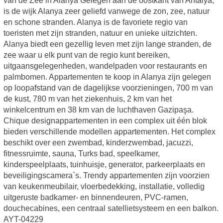
van de Zee in Alanya Gelegen aan de oostkant van Antalya,
is de wijk Alanya zeer geliefd vanwege de zon, zee, natuur
en schone stranden. Alanya is de favoriete regio van
toeristen met zijn stranden, natuur en unieke uitzichten.
Alanya biedt een gezellig leven met zijn lange stranden, de
zee waar u elk punt van de regio kunt bereiken,
uitgaansgelegenheden, wandelpaden voor restaurants en
palmbomen. Appartementen te koop in Alanya zijn gelegen
op loopafstand van de dagelijkse voorzieningen, 700 m van
de kust, 780 m van het ziekenhuis, 2 km van het
winkelcentrum en 38 km van de luchthaven Gazipaşa.
Chique designappartementen in een complex uit één blok
bieden verschillende modellen appartementen. Het complex
beschikt over een zwembad, kinderzwembad, jacuzzi,
fitnessruimte, sauna, Turks bad, speelkamer,
kinderspeelplaats, tuinhuisje, generator, parkeerplaats en
beveiligingscamera`s. Trendy appartementen zijn voorzien
van keukenmeubilair, vloerbedekking, installatie, volledig
uitgeruste badkamer- en binnendeuren, PVC-ramen,
douchecabines, een centraal satellietsysteem en een balkon.
AYT-04229