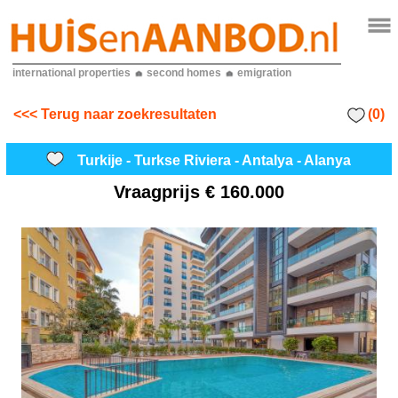
international properties
second homes
emigration
(0)
<<< Terug naar zoekresultaten
Turkije - Turkse Riviera - Antalya - Alanya
Vraagprijs
€ 160.000