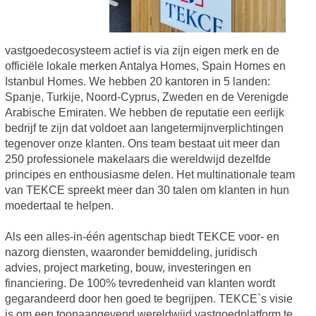
vastgoedecosysteem actief is via zijn eigen merk en de
officiële lokale merken Antalya Homes, Spain Homes en
Istanbul Homes. We hebben 20 kantoren in 5 landen:
Spanje, Turkije, Noord-Cyprus, Zweden en de Verenigde
Arabische Emiraten. We hebben de reputatie een eerlijk
bedrijf te zijn dat voldoet aan langetermijnverplichtingen
tegenover onze klanten. Ons team bestaat uit meer dan
250 professionele makelaars die wereldwijd dezelfde
principes en enthousiasme delen. Het multinationale team
van TEKCE spreekt meer dan 30 talen om klanten in hun
moedertaal te helpen.
Als een alles-in-één agentschap biedt TEKCE voor- en
nazorg diensten, waaronder bemiddeling, juridisch
advies, project marketing, bouw, investeringen en
financiering. De 100% tevredenheid van klanten wordt
gegarandeerd door hen goed te begrijpen. TEKCE`s visie
is om een toonaangevend wereldwijd vastgoedplatform te