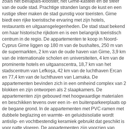
zoals het Bellapais-klooster, het Girne-kasteel en de sfeer
van de oude stad. Prachtige stranden langs de kust en een
rustige sfeer maken de stad gunstig voor toeristen. Girne
biedt een rijke toeristische ervaring met zijn hotels,
restaurants en uitgaansgelegenheden. De stad staat bekend
om haar historische rijkdom en is een belangrijk toeristisch
centrum in de regio. De appartementen te koop in Noord-
Cyprus Girne liggen op 180 m van de bushaltes, 250 m van
de supermarkten, 2 km van de oude haven van Girne, 3,9 km
van de internationale scholen en universiteiten, 4 km van de
prominente hotels en uitgaanscentra, 18,7 km van het
stadscentrum van Lefkoşa, 42 km van de luchthaven Ercan
en 77,4 km van de luchthaven van Larnaka. De
appartementen bevinden zich in een omheind complex van 2
blokken en zijn ontworpen als 2 slaapkamers. De
appartementen zijn gebouwd met hoogwaardige materialen
en beschikken tevens over een in- en buitenparkeerplaats op
de begane grond. In de appartementen met PVC-ramen met
dubbele beglazing en warmte- en geluidsisolatie wordt
antislip- en vochtbestendig keramiek gebruikt dat geschikt is
voor natte vloeren. De appartementen zijn voorzien van