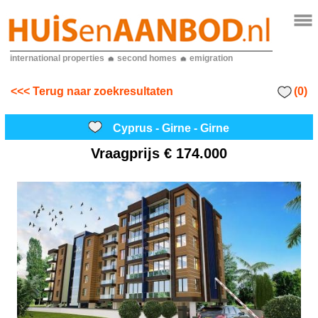
international properties
second homes
emigration
(0)
<<< Terug naar zoekresultaten
Cyprus - Girne - Girne
Vraagprijs
€ 174.000