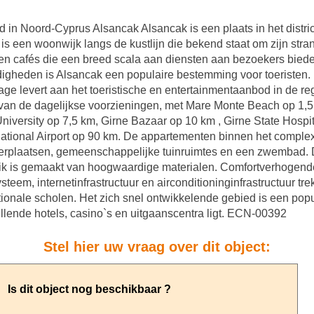
n Noord-Cyprus Alsancak Alsancak is een plaats in het distri
is een woonwijk langs de kustlijn die bekend staat om zijn stra
 en cafés die een breed scala aan diensten aan bezoekers biede
igheden is Alsancak een populaire bestemming voor toeristen.
drage levert aan het toeristische en entertainmentaanbod in de r
 van de dagelijkse voorzieningen, met Mare Monte Beach op 1,
niversity op 7,5 km, Girne Bazaar op 10 km , Girne State Hospi
national Airport op 90 km. De appartementen binnen het comple
keerplaatsen, gemeenschappelijke tuinruimtes en een zwembad. 
ik is gemaakt van hoogwaardige materialen. Comfortverhogende 
ysteem, internetinfrastructuur en airconditioninginfrastructuur 
rnationale scholen. Het zich snel ontwikkelende gebied is een po
hillende hotels, casino`s en uitgaanscentra ligt. ECN-00392
Stel hier uw vraag over dit object: