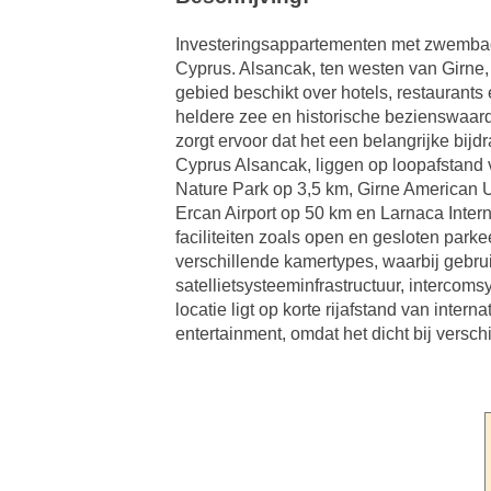
Investeringsappartementen met zwembad i
Cyprus. Alsancak, ten westen van Girne, 
gebied beschikt over hotels, restaurants
heldere zee en historische bezienswaard
zorgt ervoor dat het een belangrijke bij
Cyprus Alsancak, liggen op loopafstand
Nature Park op 3,5 km, Girne American U
Ercan Airport op 50 km en Larnaca Inter
faciliteiten zoals open en gesloten par
verschillende kamertypes, waarbij gebru
satellietsysteeminfrastructuur, intercoms
locatie ligt op korte rijafstand van inte
entertainment, omdat het dicht bij versc