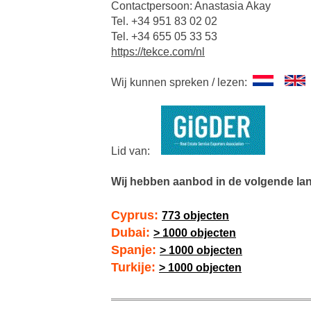
Contactpersoon: Anastasia Akay
Tel. +34 951 83 02 02
Tel. +34 655 05 33 53
https://tekce.com/nl
Wij kunnen spreken / lezen:
Lid van:
Wij hebben aanbod in de volgende la
Cyprus:
773 objecten
Dubai:
> 1000 objecten
Spanje:
> 1000 objecten
Turkije:
> 1000 objecten