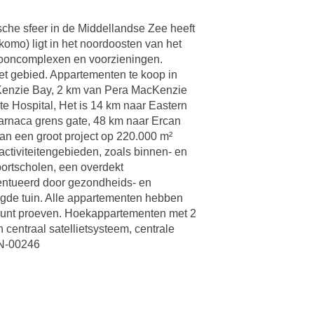
sche sfeer in de Middellandse Zee heeft
ikomo) ligt in het noordoosten van het
 wooncomplexen en voorzieningen.
et gebied. Appartementen te koop in
Kenzie Bay, 2 km van Pera MacKenzie
e Hospital, Het is 14 km naar Eastern
arnaca grens gate, 48 km naar Ercan
van een groot project op 220.000 m²
ctiviteitengebieden, zoals binnen- en
rtscholen, een overdekt
centueerd door gezondheids- en
legde tuin. Alle appartementen hebben
 kunt proeven. Hoekappartementen met 2
entraal satellietsysteem, centrale
CN-00246