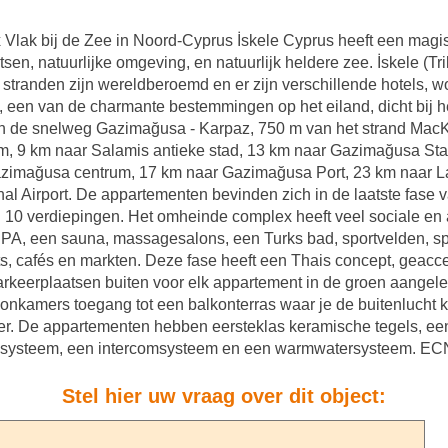
 Vlak bij de Zee in Noord-Cyprus İskele Cyprus heeft een magi
tsen, natuurlijke omgeving, en natuurlijk heldere zee. İskele (Tr
e stranden zijn wereldberoemd en er zijn verschillende hotels,
een van de charmante bestemmingen op het eiland, dicht bij h
an de snelweg Gazimağusa - Karpaz, 750 m van het strand Mac
m, 9 km naar Salamis antieke stad, 13 km naar Gazimağusa Stat
azimağusa centrum, 17 km naar Gazimağusa Port, 23 km naar L
nal Airport. De appartementen bevinden zich in de laatste fase 
 10 verdiepingen. Het omheinde complex heeft veel sociale en a
, een sauna, massagesalons, een Turks bad, sportvelden, spo
ts, cafés en markten. Deze fase heeft een Thais concept, geac
éparkeerplaatsen buiten voor elk appartement in de groen aange
oonkamers toegang tot een balkonterras waar je de buitenlucht
 De appartementen hebben eersteklas keramische tegels, een c
oningsysteem, een intercomsysteem en een warmwatersysteem. E
Stel hier uw vraag over dit object: