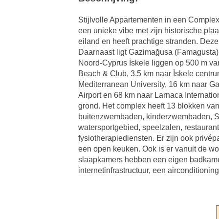
Stijlvolle Appartementen in een Complex
een unieke vibe met zijn historische plaa
eiland en heeft prachtige stranden. Dez
Daarnaast ligt Gazimağusa (Famagusta), 
Noord-Cyprus İskele liggen op 500 m v
Beach & Club, 3.5 km naar İskele centru
Mediterranean University, 16 km naar G
Airport en 68 km naar Larnaca Internatio
grond. Het complex heeft 13 blokken van
buitenzwembaden, kinderzwembaden, SPA
watersportgebied, speelzalen, restauran
fysiotherapiediensten. Er zijn ook priv
een open keuken. Ook is er vanuit de w
slaapkamers hebben een eigen badkamer.
internetinfrastructuur, een airconditi