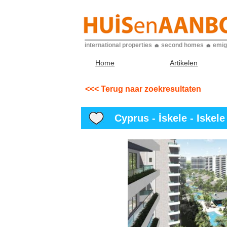
international properties
second homes
emig
Home
Artikelen
<<< Terug naar zoekresultaten
Cyprus - İskele - Iskele