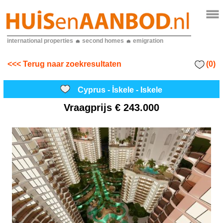
international properties
second homes
emigration
(0)
<<< Terug naar zoekresultaten
Cyprus - İskele - Iskele
Vraagprijs
€ 243.000