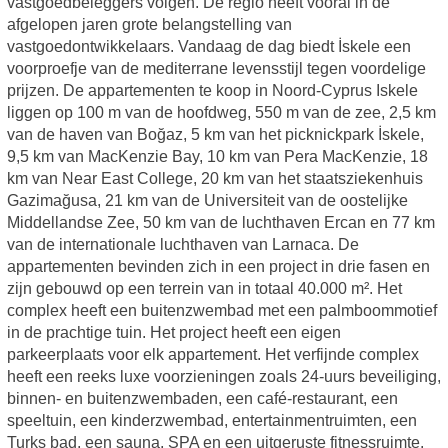
vastgoedbeleggers volgen. De regio heeft vooral in de
afgelopen jaren grote belangstelling van
vastgoedontwikkelaars. Vandaag de dag biedt İskele een
voorproefje van de mediterrane levensstijl tegen voordelige
prijzen. De appartementen te koop in Noord-Cyprus Iskele
liggen op 100 m van de hoofdweg, 550 m van de zee, 2,5 km
van de haven van Boğaz, 5 km van het picknickpark İskele,
9,5 km van MacKenzie Bay, 10 km van Pera MacKenzie, 18
km van Near East College, 20 km van het staatsziekenhuis
Gazimağusa, 21 km van de Universiteit van de oostelijke
Middellandse Zee, 50 km van de luchthaven Ercan en 77 km
van de internationale luchthaven van Larnaca. De
appartementen bevinden zich in een project in drie fasen en
zijn gebouwd op een terrein van in totaal 40.000 m². Het
complex heeft een buitenzwembad met een palmboommotief
in de prachtige tuin. Het project heeft een eigen
parkeerplaats voor elk appartement. Het verfijnde complex
heeft een reeks luxe voorzieningen zoals 24-uurs beveiliging,
binnen- en buitenzwembaden, een café-restaurant, een
speeltuin, een kinderzwembad, entertainmentruimten, een
Turks bad, een sauna, SPA en een uitgeruste fitnessruimte.