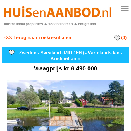
international properties
second homes
emigration
(0)
<<< Terug naar zoekresultaten
Zweden - Svealand (MIDDEN) - Värmlands län -
Kristinehamn
Vraagprijs
kr 6.490.000