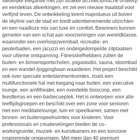
stedelijke elegantie met zijn strakke architectonische ontwerp
en eersteklas afwerkingen, en zet een nieuwe maatstaf voor
verfijnd leven. De ontwikkeling torent majestueus uit boven
de skyline van de stad en biedt adembenemende uitzichten
en een naadloze mix van luxe en comfort. Bewoners kunnen
genieten van een schat aan voorzieningen van wereldklasse,
waaronder een overloopzwembad, recreatie- en
peuterbaden, een jacuzzi en ondergedompelde zitplaatsen
voor ultieme ontspanning. Fitnessliefhebbers zullen de
buiten- en binnensportscholen, yogastudio, sauna, stoombad
en een wandel-/joggingbaan waarderen. Het project beschikt
ook over speciale entertainmentruimtes, zoals een
multifunctionele hal met toegang naar buiten, een executive
lounge, een amfitheater, een overdekte bioscoop, een
feestterras en een barbecueplek. Het is ontworpen voor alle
leeftijdsgroepen en beschikt over een zone voor senioren
met een meditatielounge, tuin en speelkamer, samen met
binnen- en buitenspeelruimtes voor kinderen. Voor
professionals en creatievelingen bieden de co-
workingruimte, muziek- en kunstkamers en een tuinzone
inspirerende omgevingen. Met meer dan 40 premium