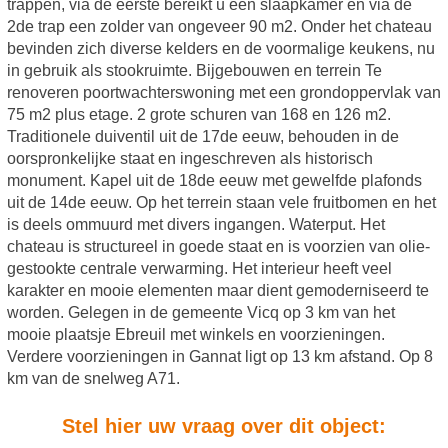
trappen, via de eerste bereikt u een slaapkamer en via de
2de trap een zolder van ongeveer 90 m2. Onder het chateau
bevinden zich diverse kelders en de voormalige keukens, nu
in gebruik als stookruimte. Bijgebouwen en terrein Te
renoveren poortwachterswoning met een grondoppervlak van
75 m2 plus etage. 2 grote schuren van 168 en 126 m2.
Traditionele duiventil uit de 17de eeuw, behouden in de
oorspronkelijke staat en ingeschreven als historisch
monument. Kapel uit de 18de eeuw met gewelfde plafonds
uit de 14de eeuw. Op het terrein staan vele fruitbomen en het
is deels ommuurd met divers ingangen. Waterput. Het
chateau is structureel in goede staat en is voorzien van olie-
gestookte centrale verwarming. Het interieur heeft veel
karakter en mooie elementen maar dient gemoderniseerd te
worden. Gelegen in de gemeente Vicq op 3 km van het
mooie plaatsje Ebreuil met winkels en voorzieningen.
Verdere voorzieningen in Gannat ligt op 13 km afstand. Op 8
km van de snelweg A71.
Stel hier uw vraag over dit object: