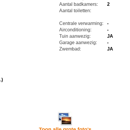
Aantal badkamers:
2
Aantal toiletten:
Centrale verwarming:
-
Airconditioning:
-
Tuin aanwezig:
JA
Garage aanwezig:
-
Zwembad:
JA
.)
Toon alle grote foto's