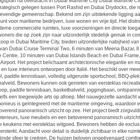
gsplan na overdracht in Dubai Maritime City Dubai Maritime City
rategisch gelegen tussen Port Rashid en Dubai Drydocks, die 
evendige gemeenschap. Bekend om zijn uitstekende ligging aan 
t voor maritieme bedrijven, luxe wonen en vrije tijd. Het distric
rne commerciële ruimtes, luxe voorzieningen en directe toegan
oners die op zoek zijn naar uitzonderlijk stedelijk gemak in 
oop in Dubai Maritime City, bieden uitzonderlijke nabijheid van 
n van Dubai Cruise Terminal Two, 6 minuten van Meena Bazar, 
 Centre, 10 minuten van Dubai Islands Beach en Dubai Frame, 
 Airport. Het project belichaamt architectonische elegantie en
e en luxe interieurs ontworpen door Italië. Het beschikt over me
l, paddle tennisbaan, volledig uitgeruste sportschool, BBQ-plek
lveld. Bewoners kunnen ook genieten van eersteklas recreatief
scoop, paddle tennisbaan, basketbalveld, joggingbaan, ontspanni
lfs een toegewijde arts op afroep. Met nauwgezette aandacht voo
monieus is geïntegreerd met de maritieme omgeving, waardoor
verend panoramisch uitzicht op zee. Het project biedt zorgvul
nterieurs, luxe meubels en een betoverend panoramisch uitzicht
keukens met eersteklas witgoed. Bewoners hebben de exclus
rsterkt. Aandacht voor detail is duidelijk zichtbaar in elke rui
rfijnde sfeer te creëren. De huizen beloven ongeëvenaard comfo