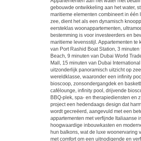
Appartementen aan het water met betalin
gebouwde ontwikkeling aan het water, st
maritieme elementen combineert in één l
zee, dient het als een dynamisch knooppun
eersteklas woonappartementen, ultramode
bestemming is voor investeerders en bew
maritieme levensstijl. Appartementen te k
van Port Rashid Boat Station, 3 minute
Beach, 9 minuten van Dubai World Trade
Mall, 15 minuten van Dubai International
uitzonderlijk panoramisch uitzicht op ze
wereldklasse, waaronder een infinity poo
bioscoop, zonsondergangdek en basketba
cafélounge, infinity pool, drijvende bio
BBQ-plek, spa- en therapiediensten en ze
project een hedendaags design dat har
wordt gecreëerd, aangevuld met een beto
appartementen met verfijnde Italiaanse i
hoogwaardige inbouwkasten en moderne 
hun balkons, wat de luxe woonervaring ve
met comfort om een ​​uitnodigende en ve