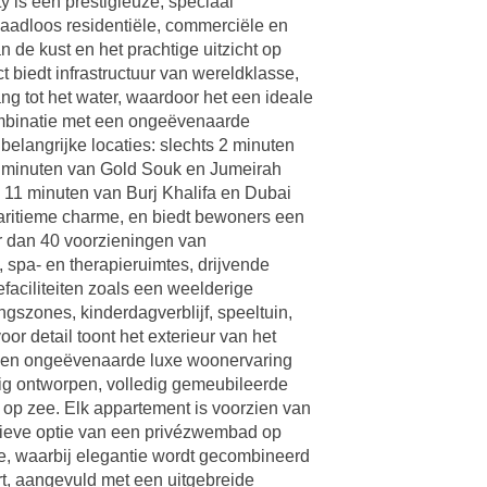
 is een prestigieuze, speciaal
naadloos residentiële, commerciële en
de kust en het prachtige uitzicht op
t biedt infrastructuur van wereldklasse,
g tot het water, waardoor het een ideale
combinatie met een ongeëvenaarde
belangrijke locaties: slechts 2 minuten
8 minuten van Gold Souk en Jumeirah
11 minuten van Burj Khalifa en Dubai
 maritieme charme, en biedt bewoners een
er dan 40 voorzieningen van
, spa- en therapieruimtes, drijvende
aciliteiten zoals een weelderige
ngszones, kinderdagverblijf, speeltuin,
r detail toont het exterieur van het
 een ongeëvenaarde luxe woonervaring
dig ontworpen, volledig gemeubileerde
 op zee. Elk appartement is voorzien van
ieve optie van een privézwembad op
mte, waarbij elegantie wordt gecombineerd
rt, aangevuld met een uitgebreide