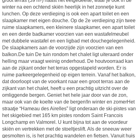
groot terras (39 m²) naast het eetgedeelte, waar je ook in de
winter na een ochtend skiën heerlijk in het zonnetje kunt
lunchen. Op deze verdieping is ook een apart toilet en een
slaapkamer met eigen douche. Op de 2e verdieping zijn twee
ruime slaapkamers, een kleinere slaapkamer, een apart toilet
en een derde badkamer voorzien van een wastafelmeubel
met dubbele wastafel en een ligbad met douchegelegenheid.
De slaapkamers aan de voorzijde zijn voorzien van een
balkon.De tuin De tuin rondom het chalet ligt uiteraard onder
helling maar vraagt weinig onderhoud. De houtvoorraad kan
aan de zijkant onder het terras opgestapeld worden. Er is
ruime parkeergelegenheid op eigen terrein. Vanaf het balkon,
dat doorloopt van de voorkant naar een groot terras aan de
zijkant van het chalet, heeft u een prachtig uitzicht over de
omliggende bergen. Geniet het hele jaar door van de zon,
maar ook van de koelte van de bergen!In winter en zomerHet
straatje “Hameau des Airelles” ligt onderaan de ski-pistes van
het skigebied met 165 km pistes rondom Saint Francois
Longchamp en Valmorel. U kunt bijna tot aan de voordeur
skiën en vertrekken met de stoeltjeslift. Als de sneeuw weer
gesmolten is, is het prachtig wandelen en fietsen. Vanuit huis