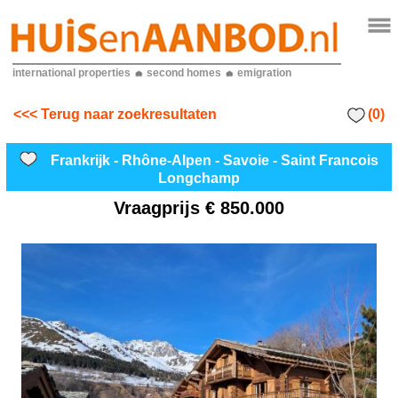
international properties
second homes
emigration
(0)
<<< Terug naar zoekresultaten
Frankrijk - Rhône-Alpen - Savoie - Saint Francois
Longchamp
Vraagprijs
€ 850.000