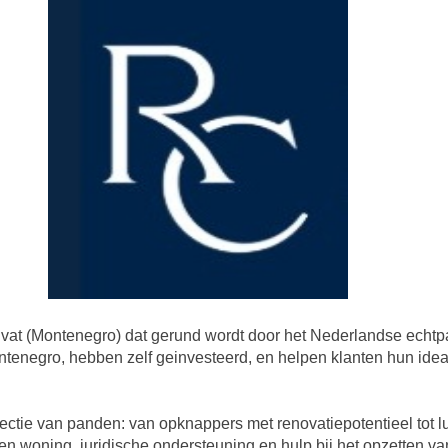
 Tivat (Montenegro) dat gerund wordt door het Nederlandse echtp
ntenegro, hebben zelf geinvesteerd, en helpen klanten hun ideale
ectie van panden: van opknappers met renovatiepotentieel tot l
n woning, juridische ondersteuning en hulp bij het opzetten van