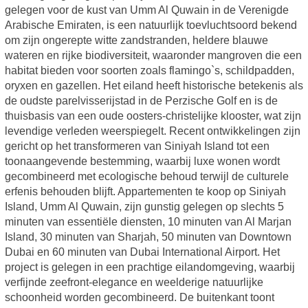
gelegen voor de kust van Umm Al Quwain in de Verenigde
Arabische Emiraten, is een natuurlijk toevluchtsoord bekend
om zijn ongerepte witte zandstranden, heldere blauwe
wateren en rijke biodiversiteit, waaronder mangroven die een
habitat bieden voor soorten zoals flamingo`s, schildpadden,
oryxen en gazellen. Het eiland heeft historische betekenis als
de oudste parelvisserijstad in de Perzische Golf en is de
thuisbasis van een oude oosters-christelijke klooster, wat zijn
levendige verleden weerspiegelt. Recent ontwikkelingen zijn
gericht op het transformeren van Siniyah Island tot een
toonaangevende bestemming, waarbij luxe wonen wordt
gecombineerd met ecologische behoud terwijl de culturele
erfenis behouden blijft. Appartementen te koop op Siniyah
Island, Umm Al Quwain, zijn gunstig gelegen op slechts 5
minuten van essentiële diensten, 10 minuten van Al Marjan
Island, 30 minuten van Sharjah, 50 minuten van Downtown
Dubai en 60 minuten van Dubai International Airport. Het
project is gelegen in een prachtige eilandomgeving, waarbij
verfijnde zeefront-elegance en weelderige natuurlijke
schoonheid worden gecombineerd. De buitenkant toont