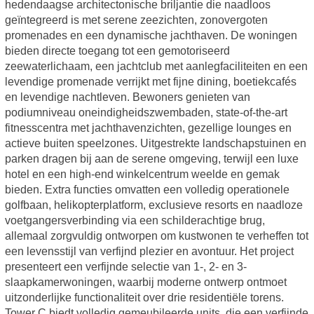
hedendaagse architectonische briljantie die naadloos
geïntegreerd is met serene zeezichten, zonovergoten
promenades en een dynamische jachthaven. De woningen
bieden directe toegang tot een gemotoriseerd
zeewaterlichaam, een jachtclub met aanlegfaciliteiten en een
levendige promenade verrijkt met fijne dining, boetiekcafés
en levendige nachtleven. Bewoners genieten van
podiumniveau oneindigheidszwembaden, state-of-the-art
fitnesscentra met jachthavenzichten, gezellige lounges en
actieve buiten speelzones. Uitgestrekte landschapstuinen en
parken dragen bij aan de serene omgeving, terwijl een luxe
hotel en een high-end winkelcentrum weelde en gemak
bieden. Extra functies omvatten een volledig operationele
golfbaan, helikopterplatform, exclusieve resorts en naadloze
voetgangersverbinding via een schilderachtige brug,
allemaal zorgvuldig ontworpen om kustwonen te verheffen tot
een levensstijl van verfijnd plezier en avontuur. Het project
presenteert een verfijnde selectie van 1-, 2- en 3-
slaapkamerwoningen, waarbij moderne ontwerp ontmoet
uitzonderlijke functionaliteit over drie residentiële torens.
Tower C biedt volledig gemeubileerde units, die een verfijnde