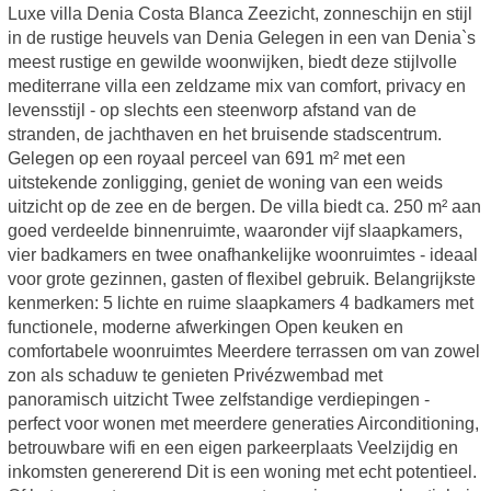
Luxe villa Denia Costa Blanca Zeezicht, zonneschijn en stijl
in de rustige heuvels van Denia Gelegen in een van Denia`s
meest rustige en gewilde woonwijken, biedt deze stijlvolle
mediterrane villa een zeldzame mix van comfort, privacy en
levensstijl - op slechts een steenworp afstand van de
stranden, de jachthaven en het bruisende stadscentrum.
Gelegen op een royaal perceel van 691 m² met een
uitstekende zonligging, geniet de woning van een weids
uitzicht op de zee en de bergen. De villa biedt ca. 250 m² aan
goed verdeelde binnenruimte, waaronder vijf slaapkamers,
vier badkamers en twee onafhankelijke woonruimtes - ideaal
voor grote gezinnen, gasten of flexibel gebruik. Belangrijkste
kenmerken: 5 lichte en ruime slaapkamers 4 badkamers met
functionele, moderne afwerkingen Open keuken en
comfortabele woonruimtes Meerdere terrassen om van zowel
zon als schaduw te genieten Privézwembad met
panoramisch uitzicht Twee zelfstandige verdiepingen -
perfect voor wonen met meerdere generaties Airconditioning,
betrouwbare wifi en een eigen parkeerplaats Veelzijdig en
inkomsten genererend Dit is een woning met echt potentieel.