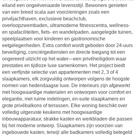
eiland een ongeëvenaarde levensstijl. Bewoners genieten
van een breed scala aan voorzieningen zoals een
privéjachthaven, exclusieve beachclub,
overloopzwembaden, ultramoderne fitnesscentra, wellness-
en spafaciliteiten, fiets- en wandelpaden, aangelegde tuinen,
speelplaatsen voor kinderen en gastronomische
eetgelegenheden. Extra comfort wordt geboden door 24-uurs
beveiliging, conciërgediensten en directe toegang tot een
ongereerd uitzicht op het water—een privéheiligdom waar
prestaties en tijdloze luxe samenkomen. Het project biedt
een verfijnde selectie van appartementen met 2, 3 of 4
slaapkamers, elk zorgvuldig ontworpen volgens de hoogste
normen van hedendaagse luxe. De interieurs zijn afgewerkt
met hoogwaardige materialen en ontworpen voor comfort en
elegantie, met ruime indelingen, en-suite slaapkamers en
grote privébalkons of terrassen. Elke woning beschikt over
volledig uitgeruste keukens met hoogwaardige
inbouwapparatuur, strakke kasten en werkbladen die passen
bij het moderne ontwerp. Slaapkamers zijn voorzien van
ingebouwde kasten, terwijl alle badkamers volledig betegeld