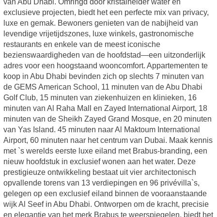
van Abu Dhabi. Omringd door kristalhelder water en
exclusieve projecten, biedt het een perfecte mix van privacy,
luxe en gemak. Bewoners genieten van de nabijheid van
levendige vrijetijdszones, luxe winkels, gastronomische
restaurants en enkele van de meest iconische
bezienswaardigheden van de hoofdstad—een uitzonderlijk
adres voor een hoogstaand wooncomfort. Appartementen te
koop in Abu Dhabi bevinden zich op slechts 7 minuten van
de GEMS American School, 11 minuten van de Abu Dhabi
Golf Club, 15 minuten van ziekenhuizen en klinieken, 16
minuten van Al Raha Mall en Zayed International Airport, 18
minuten van de Sheikh Zayed Grand Mosque, en 20 minuten
van Yas Island. 45 minuten naar Al Maktoum International
Airport, 60 minuten naar het centrum van Dubai. Maak kennis
met `s werelds eerste luxe eiland met Brabus-branding, een
nieuw hoofdstuk in exclusief wonen aan het water. Deze
prestigieuze ontwikkeling bestaat uit vier architectonisch
opvallende torens van 13 verdiepingen en 96 privévilla`s,
gelegen op een exclusief eiland binnen de vooraanstaande
wijk Al Seef in Abu Dhabi. Ontworpen om de kracht, precisie
en elegantie van het merk Brabus te weerspiegelen, biedt het