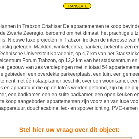
annen in Trabzon Ortahisar De appartementen te koop bevinden 
de Zwarte Zeeregio, beroemd om het klimaat, het prachtige uitz
nis. Nieuwe luxe projecten in Trabzon trekken de interesse van
unstig gelegen. Markten, winkelcentra, banken, ziekenhuizen en
Technische Universiteit Karadeniz, op 4,7 km van het Stadsziek
kelcentrum Forum Trabzon, op 12,2 km van het stadscentrum en
kel gebouw van zes verdiepingen met in totaal 54 appartemente
delgebieden, een overdekte parkeerplaats, een tuin, een geme
rtement met één slaapkamer beschikt over een woonkamer, een
 en apparatuur die op de foto`s worden getoond, zijn bij de pr
er, een badkamer, een en-suite badkamer, een open keuken en
 De te koop aangeboden appartementen zijn voorzien van luxe voo
napparatuur, douchecabine, led- en spotverlichting, PVC-ramen
Stel hier uw vraag over dit object: