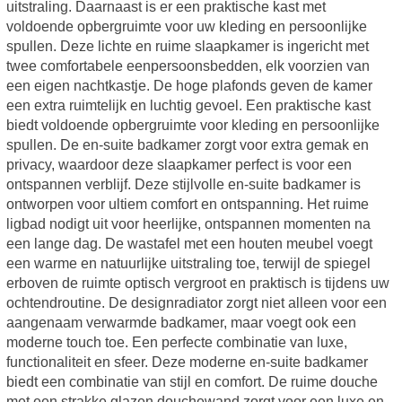
uitstraling. Daarnaast is er een praktische kast met
voldoende opbergruimte voor uw kleding en persoonlijke
spullen. Deze lichte en ruime slaapkamer is ingericht met
twee comfortabele eenpersoonsbedden, elk voorzien van
een eigen nachtkastje. De hoge plafonds geven de kamer
een extra ruimtelijk en luchtig gevoel. Een praktische kast
biedt voldoende opbergruimte voor kleding en persoonlijke
spullen. De en-suite badkamer zorgt voor extra gemak en
privacy, waardoor deze slaapkamer perfect is voor een
ontspannen verblijf. Deze stijlvolle en-suite badkamer is
ontworpen voor ultiem comfort en ontspanning. Het ruime
ligbad nodigt uit voor heerlijke, ontspannen momenten na
een lange dag. De wastafel met een houten meubel voegt
een warme en natuurlijke uitstraling toe, terwijl de spiegel
erboven de ruimte optisch vergroot en praktisch is tijdens uw
ochtendroutine. De designradiator zorgt niet alleen voor een
aangenaam verwarmde badkamer, maar voegt ook een
moderne touch toe. Een perfecte combinatie van luxe,
functionaliteit en sfeer. Deze moderne en-suite badkamer
biedt een combinatie van stijl en comfort. De ruime douche
met een strakke glazen douchewand zorgt voor een luxe en