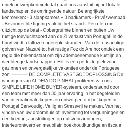
uniek ontwerpkenmerk dat naadloos aansluit bij het lokale
landschap en de omringende natuur. Belangrijkste
kenmerken: - 3 slaapkamers + 3 badkamers - Privézwembad
- Bevoorrechte ligging vlak bij het strand - Percelen met
uitzicht op de baai - Opbergruimte binnen en buiten Uw
rustige toevluchtsoord aan de Zilverkust van Portugal! In de
buurt vindt u talloze ongerepte stranden. Van de reusachtige
golven van Nazaré tot het rustige Foz do Arelho: ontdek een
regio die bekendstaat om zijn adembenemende kustlijn en
weelderige landschappen. Het is een perfecte plek voor
gezinnen en onvergetelijke vakanties onder de Portugese
zon. ----------- DE COMPLETE VASTGOEDOPLOSSING De
woningen van ALDEIA DO PINHAL profiteren van ons
SIMPLE LIFE HOME BUYER-systeem, ondersteund door
een team met meer dan 30 jaar ervaring in het begeleiden
van internationale kopers en ontworpen om het kopen in
Portugal Eenvoudig, Veilig en Stressvrij te maken. Van het
vinden van uw droomhuis of investering tot vergunningen en
certificering, aansluitingen op nutsvoorzieningen,
interieurontwerp en meubilair, boekhoudkundige en fiscale