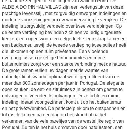
de naar de zee gerichte hellingen van Salir do Porto. De
ALDEIA DO PINHAL VILLAS zijn een verlengstuk van deze
prachtige levensstijl, met zorgvuldig ontworpen indelingen en
moderne voorzieningen om uw woonervaring te verrijken. De
indeling is zorgvuldig verdeeld over twee verdiepingen. Op
de eerste verdieping bevinden zich een volledig uitgeruste
keuken, een open woon- en eetgedeelte, een slaapkamer en
een badkamer, terwijl de tweede verdieping twee suites heeft
die uitkomen op een ruim privéterras. Een vloeiende
overgang tussen gezellige binnenruimtes en ruime
buitenruimtes zorgt voor een sterke verbinding met de natuur.
De grote ramen vullen uw dagen met de warmte van
natuurlijk licht, waarbij optimaal wordt geprofiteerd van de
meer dan 300 zonnedagen per jaar in Portugal. De elegante
open keuken, de eet- en zitruimtes zijn perfect om gasten te
ontvangen of vrienden te ontvangen. Deze lichte en ruime
indeling, ideaal voor gezinnen, komt uit op het buitenterras
en het privézwembad. De perfecte plek om te ontspannen en
tot rust te komen na een dag op het strand of na het
verkennen van de vele pareltjes van de westelijke regio van
Portugal. Buiten is het huis omgeven door natuursteen, een