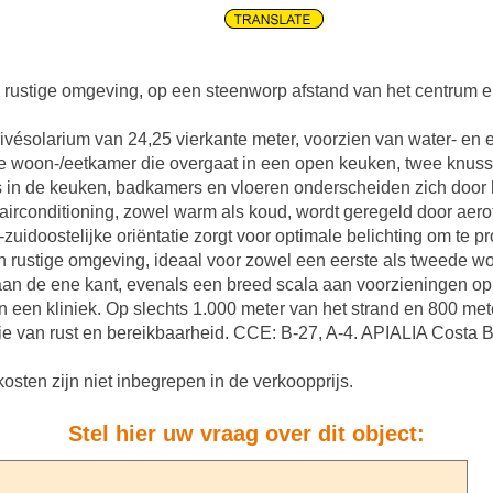
ustige omgeving, op een steenworp afstand van het centrum en
vésolarium van 24,25 vierkante meter, voorzien van water- en el
hte woon-/eetkamer die overgaat in een open keuken, twee kn
in de keuken, badkamers en vloeren onderscheiden zich door h
conditioning, zowel warm als koud, wordt geregeld door aerot
oostelijke oriëntatie zorgt voor optimale belichting om te pro
 rustige omgeving, ideaal voor zowel een eerste als tweede won
aan de ene kant, evenals een breed scala aan voorzieningen op 
n een kliniek. Op slechts 1.000 meter van het strand en 800 me
tie van rust en bereikbaarheid. CCE: B-27, A-4. APIALIA Costa 
kosten zijn niet inbegrepen in de verkoopprijs.
Stel hier uw vraag over dit object: