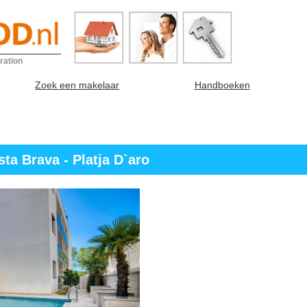
ration
Zoek een makelaar
Handboeken
ta Brava - Platja D`aro