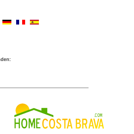
nden: