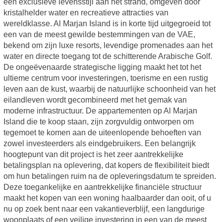
een exclusieve levensstijl aan het strand, omgeven door
kristalhelder water en recreatieve attracties van
wereldklasse. Al Marjan Island is in korte tijd uitgegroeid tot
een van de meest gewilde bestemmingen van de VAE,
bekend om zijn luxe resorts, levendige promenades aan het
water en directe toegang tot de schitterende Arabische Golf.
De ongeëvenaarde strategische ligging maakt het tot het
ultieme centrum voor investeringen, toerisme en een rustig
leven aan de kust, waarbij de natuurlijke schoonheid van het
eilandleven wordt gecombineerd met het gemak van
moderne infrastructuur. De appartementen op Al Marjan
Island die te koop staan, zijn zorgvuldig ontworpen om
tegemoet te komen aan de uiteenlopende behoeften van
zowel investeerders als eindgebruikers. Een belangrijk
hoogtepunt van dit project is het zeer aantrekkelijke
betalingsplan na oplevering, dat kopers de flexibiliteit biedt
om hun betalingen ruim na de opleveringsdatum te spreiden.
Deze toegankelijke en aantrekkelijke financiële structuur
maakt het kopen van een woning haalbaarder dan ooit, of u
nu op zoek bent naar een vakantieverblijf, een langdurige
woonplaats of een veilige investering in een van de meest